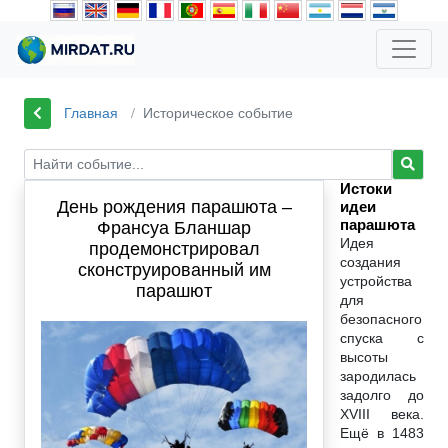
Главная
Историческое событие
Истоки
День рождения парашюта –
идеи
парашюта
Франсуа Бланшар
Идея
продемонстрировал
создания
сконструированный им
устройства
парашют
для
безопасного
спуска с
высоты
зародилась
задолго до
XVIII века.
Ещё в 1483