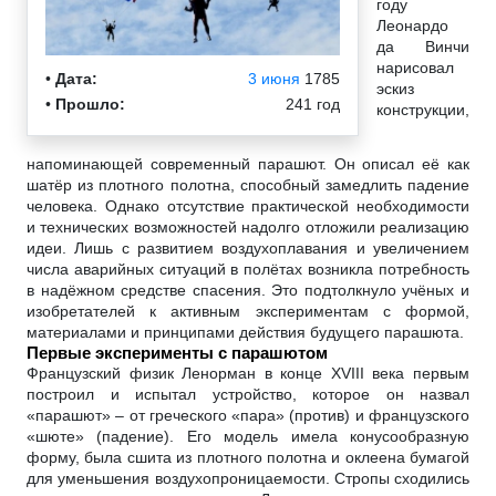
году
Леонардо
да Винчи
нарисовал
•
Дата:
3 июня
1785
эскиз
•
Прошло:
241 год
конструкции,
напоминающей современный парашют. Он описал её как
шатёр из плотного полотна, способный замедлить падение
человека. Однако отсутствие практической необходимости
и технических возможностей надолго отложили реализацию
идеи. Лишь с развитием воздухоплавания и увеличением
числа аварийных ситуаций в полётах возникла потребность
в надёжном средстве спасения. Это подтолкнуло учёных и
изобретателей к активным экспериментам с формой,
материалами и принципами действия будущего парашюта.
Первые эксперименты с парашютом
Французский физик Ленорман в конце XVIII века первым
построил и испытал устройство, которое он назвал
«парашют» – от греческого «пара» (против) и французского
«шюте» (падение). Его модель имела конусообразную
форму, была сшита из плотного полотна и оклеена бумагой
для уменьшения воздухопроницаемости. Стропы сходились