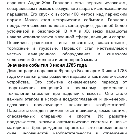
аэронавт Андре-Жак Гарнерен стал первым человеком,
совершившим прыжок с воздушного шара с использованием
парашюта. Его спуск с высоты 400 метров над парижским
парком Монсо стал историческим событием. Гарнерен
продолжил совершенствовать конструкцию, делая её более
устойчивой и безопасной. В XIX и XX веках парашюты
начали использоваться в военной сфере, авиации и спорте.
Появились различные типы: десантные, спасательные,
тормозные и грузовые. Парашют стал неотъемлемой
частью авиационного оборудования и символом
человеческой смелости и инженерной мысли.
Значение события 3 июня 1785 года
Демонстрация парашюта Франсуа Бланшаром 3 июня 1785
года считается днём рождения парашюта как практического
устройства. Это событие ознаменовало переход от
теоретических концепций к реальному применению
технологии спасения при падении с высоты. Оно стало
важным этапом в истории воздухоплавания и инженерии,
вдохновив последующие поколения изобретателей.
Парашюты сегодня применяются в авиации, космонавтике,
спасательных операциях и спорте. Их развитие
продолжается, включая автоматические системы и новые
материалы. День рождения парашюта – это напоминание о
силе человеческой изобретательности и стремлении