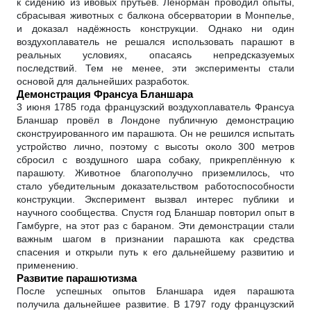
к сидению из ивовых прутьев. Ленорман проводил опыты,
сбрасывая животных с балкона обсерватории в Монпелье,
и доказал надёжность конструкции. Однако ни один
воздухоплаватель не решался использовать парашют в
реальных условиях, опасаясь непредсказуемых
последствий. Тем не менее, эти эксперименты стали
основой для дальнейших разработок.
Демонстрация Франсуа Бланшара
3 июня 1785 года французский воздухоплаватель Франсуа
Бланшар провёл в Лондоне публичную демонстрацию
сконструированного им парашюта. Он не решился испытать
устройство лично, поэтому с высоты около 300 метров
сбросил с воздушного шара собаку, прикреплённую к
парашюту. Животное благополучно приземлилось, что
стало убедительным доказательством работоспособности
конструкции. Эксперимент вызвал интерес публики и
научного сообщества. Спустя год Бланшар повторил опыт в
Гамбурге, на этот раз с бараном. Эти демонстрации стали
важным шагом в признании парашюта как средства
спасения и открыли путь к его дальнейшему развитию и
применению.
Развитие парашютизма
После успешных опытов Бланшара идея парашюта
получила дальнейшее развитие. В 1797 году французский