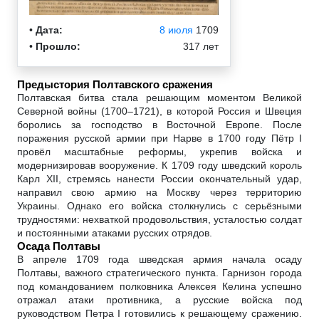
•
Дата:
8 июля
1709
•
Прошло:
317 лет
Предыстория Полтавского сражения
Полтавская битва стала решающим моментом Великой
Северной войны (1700–1721), в которой Россия и Швеция
боролись за господство в Восточной Европе. После
поражения русской армии при Нарве в 1700 году Пётр I
провёл масштабные реформы, укрепив войска и
модернизировав вооружение. К 1709 году шведский король
Карл XII, стремясь нанести России окончательный удар,
направил свою армию на Москву через территорию
Украины. Однако его войска столкнулись с серьёзными
трудностями: нехваткой продовольствия, усталостью солдат
и постоянными атаками русских отрядов.
Осада Полтавы
В апреле 1709 года шведская армия начала осаду
Полтавы, важного стратегического пункта. Гарнизон города
под командованием полковника Алексея Келина успешно
отражал атаки противника, а русские войска под
руководством Петра I готовились к решающему сражению.