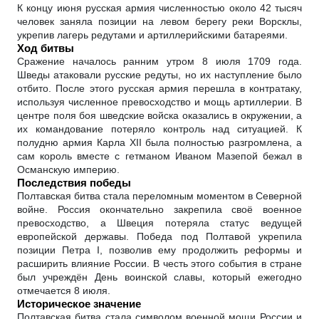
К концу июня русская армия численностью около 42 тысяч
человек заняла позиции на левом берегу реки Ворсклы,
укрепив лагерь редутами и артиллерийскими батареями.
Ход битвы
Сражение началось ранним утром 8 июля 1709 года.
Шведы атаковали русские редуты, но их наступление было
отбито. После этого русская армия перешла в контратаку,
используя численное превосходство и мощь артиллерии. В
центре поля боя шведские войска оказались в окружении, а
их командование потеряло контроль над ситуацией. К
полудню армия Карла XII была полностью разгромлена, а
сам король вместе с гетманом Иваном Мазепой бежал в
Османскую империю.
Последствия победы
Полтавская битва стала переломным моментом в Северной
войне. Россия окончательно закрепила своё военное
превосходство, а Швеция потеряла статус ведущей
европейской державы. Победа под Полтавой укрепила
позиции Петра I, позволив ему продолжить реформы и
расширить влияние России. В честь этого события в стране
был учреждён День воинской славы, который ежегодно
отмечается 8 июля.
Историческое значение
Полтавская битва стала символом военной мощи России и