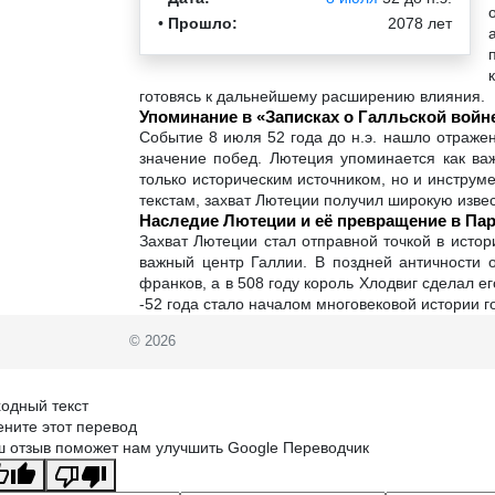
•
Прошло:
2078 лет
готовясь к дальнейшему расширению влияния.
Упоминание в «Записках о Галльской войн
Событие 8 июля 52 года до н.э. нашло отражен
значение побед. Лютеция упоминается как важ
только историческим источником, но и инстру
текстам, захват Лютеции получил широкую извес
Наследие Лютеции и её превращение в Па
Захват Лютеции стал отправной точкой в исто
важный центр Галлии. В поздней античности 
франков, а в 508 году король Хлодвиг сделал 
-52 года стало началом многовековой истории 
© 2026
одный текст
ните этот перевод
 отзыв поможет нам улучшить Google Переводчик