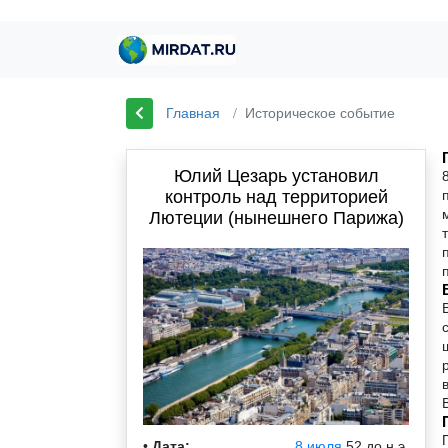
Главная
Историческое событие
Юлий Цезарь установил
контроль над территорией
Лютеции (нынешнего Парижа)
•
Дата:
8 июля
52 до н.э.