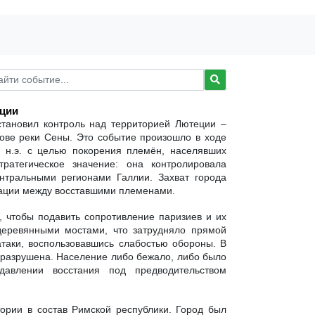
еции
становил контроль над территорией Лютеции –
рове реки Сены. Это событие произошло в ходе
 н.э. с целью покорения племён, населявших
атегическое значение: она контролировала
нтральными регионами Галлии. Захват города
кации между восставшими племенами.
, чтобы подавить сопротивление паризиев и их
деревянными мостами, что затрудняло прямой
таки, воспользовавшись слабостью обороны. В
 разрушена. Население либо бежало, либо было
авлении восстания под предводительством
ории в состав Римской республики. Город был