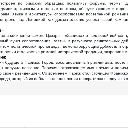
отстроен по римским образцам: появились форумы, термы, д
административным и торговым центром, обслуживающим интересы
права, языка и архитектуры способствовало постепенной романи
контроль над Лютецией как доказательство успеха своей кампа
е»
ие в сочинении самого Цезаря – «Записках о Галльской войне», г
ный пункт сопротивления, взятый в результате решительных дей
ментом политической пропаганды, демонстрирующим доблесть и ст
тность и стал частью римской исторической традиции, закрепив им
риж
рии будущего Парижа. Город, восстановленный римлянами, посте
он получил название Паризия, отражающее имя племени паризие
его своей резиденцией. Со временем Париж стал столицей Франкск
города, который из небольшого поселения превратился в одну из в