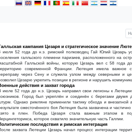
Галльская кампания Цезаря и стратегическое значение Лют
8 июля 52 года до н.э. римский полководец Гай Юлий Цезарь у
поселения галльского племени паризиев, расположенного на ост
масштабной Галльской войны, которую Цезарь вел с 58 года до
территорию современной Франции. Лютеция имела важное стр
переправу через Сену и служила узлом между северными и це
позволил Цезарю укрепить позиции в регионе и нарушить коммуни
Военные действия и захват города
В июле 52 года до н.э. Цезарь направил свои легионы к Лютеции
союзников. Город был укреплён и соединён с берегами двумя 
штурм. Однако римляне применили тактику обхода и внезапной а
результате ожесточённого боя Лютеция была захвачена и частично
взято в плен. Победа Цезаря стала важным этапом в под
Верцингеторикса, которое охватило значительную часть Галлии.
Политические последствия и римская интеграция
После захвата Лютеции Цезарь начал процесс интеграции террит