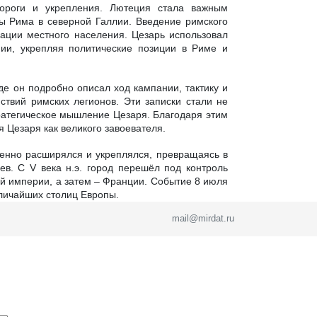
ороги и укрепления. Лютеция стала важным
 Рима в северной Галлии. Введение римского
зации местного населения. Цезарь использовал
нии, укрепляя политические позиции в Риме и
де он подробно описал ход кампании, тактику и
ствий римских легионов. Эти записки стали не
ратегическое мышление Цезаря. Благодаря этим
я Цезаря как великого завоевателя.
пенно расширялся и укреплялся, превращаясь в
в. С V века н.э. город перешёл под контроль
ой империи, а затем – Франции. Событие 8 июля
еличайших столиц Европы.
mail@mirdat.ru