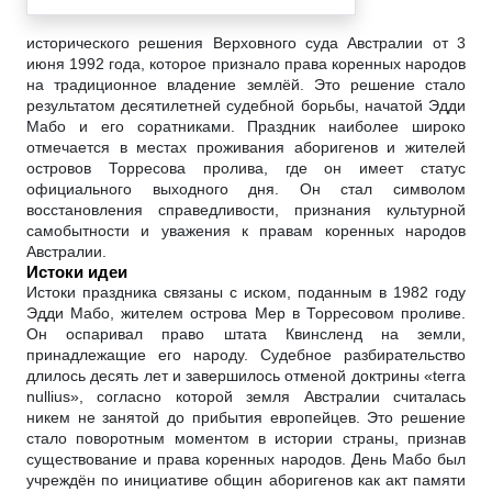
исторического решения Верховного суда Австралии от 3
июня 1992 года, которое признало права коренных народов
на традиционное владение землёй. Это решение стало
результатом десятилетней судебной борьбы, начатой Эдди
Мабо и его соратниками. Праздник наиболее широко
отмечается в местах проживания аборигенов и жителей
островов Торресова пролива, где он имеет статус
официального выходного дня. Он стал символом
восстановления справедливости, признания культурной
самобытности и уважения к правам коренных народов
Австралии.
Истоки идеи
Истоки праздника связаны с иском, поданным в 1982 году
Эдди Мабо, жителем острова Мер в Торресовом проливе.
Он оспаривал право штата Квинсленд на земли,
принадлежащие его народу. Судебное разбирательство
длилось десять лет и завершилось отменой доктрины «terra
nullius», согласно которой земля Австралии считалась
никем не занятой до прибытия европейцев. Это решение
стало поворотным моментом в истории страны, признав
существование и права коренных народов. День Мабо был
учреждён по инициативе общин аборигенов как акт памяти