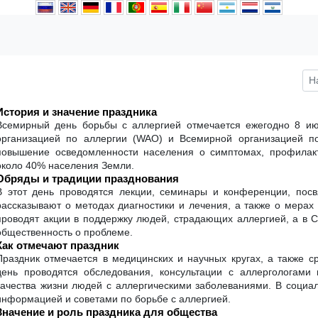
История и значение праздника
Всемирный день борьбы с аллергией отмечается ежегодно 8 и
организацией по аллергии (WAO) и Всемирной организацией п
повышение осведомленности населения о симптомах, профилакти
около 40% населения Земли.
Обряды и традиции празднования
В этот день проводятся лекции, семинары и конференции, пос
рассказывают о методах диагностики и лечения, а также о мерах
проводят акции в поддержку людей, страдающих аллергией, а в
общественность о проблеме.
Как отмечают праздник
Праздник отмечается в медицинских и научных кругах, а также с
день проводятся обследования, консультации с аллергологам
качества жизни людей с аллергическими заболеваниями. В социа
информацией и советами по борьбе с аллергией.
Значение и роль праздника для общества