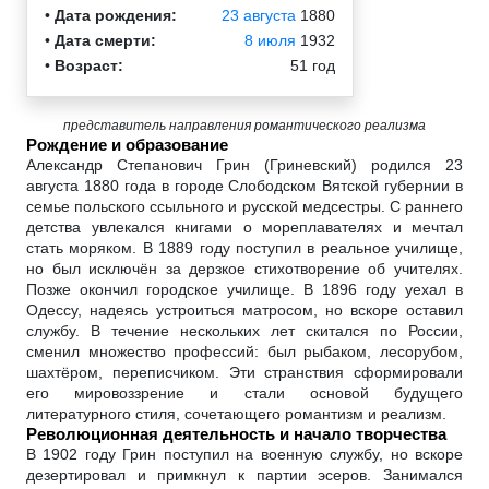
•
Дата рождения:
23 августа
1880
•
Дата смерти:
8 июля
1932
•
Возраст:
51 год
представитель направления романтического реализма
Рождение и образование
Александр Степанович Грин (Гриневский) родился 23
августа 1880 года в городе Слободском Вятской губернии в
семье польского ссыльного и русской медсестры. С раннего
детства увлекался книгами о мореплавателях и мечтал
стать моряком. В 1889 году поступил в реальное училище,
но был исключён за дерзкое стихотворение об учителях.
Позже окончил городское училище. В 1896 году уехал в
Одессу, надеясь устроиться матросом, но вскоре оставил
службу. В течение нескольких лет скитался по России,
сменил множество профессий: был рыбаком, лесорубом,
шахтёром, переписчиком. Эти странствия сформировали
его мировоззрение и стали основой будущего
литературного стиля, сочетающего романтизм и реализм.
Революционная деятельность и начало творчества
В 1902 году Грин поступил на военную службу, но вскоре
дезертировал и примкнул к партии эсеров. Занимался