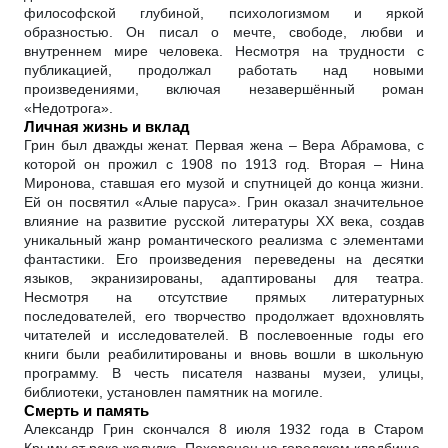
философской глубиной, психологизмом и яркой
образностью. Он писал о мечте, свободе, любви и
внутреннем мире человека. Несмотря на трудности с
публикацией, продолжал работать над новыми
произведениями, включая незавершённый роман
«Недотрога».
Личная жизнь и вклад
Грин был дважды женат. Первая жена – Вера Абрамова, с
которой он прожил с 1908 по 1913 год. Вторая – Нина
Миронова, ставшая его музой и спутницей до конца жизни.
Ей он посвятил «Алые паруса». Грин оказал значительное
влияние на развитие русской литературы XX века, создав
уникальный жанр романтического реализма с элементами
фантастики. Его произведения переведены на десятки
языков, экранизированы, адаптированы для театра.
Несмотря на отсутствие прямых литературных
последователей, его творчество продолжает вдохновлять
читателей и исследователей. В послевоенные годы его
книги были реабилитированы и вновь вошли в школьную
программу. В честь писателя названы музеи, улицы,
библиотеки, установлен памятник на могиле.
Смерть и память
Александр Грин скончался 8 июля 1932 года в Старом
Крыму от рака желудка. Похоронен на городском кладбище,