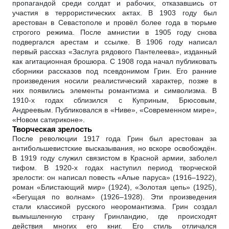
пропагандой среди солдат и рабочих, отказавшись от
участия в террористических актах. В 1903 году был
арестован в Севастополе и провёл более года в тюрьме
строгого режима. После амнистии в 1905 году снова
подвергался арестам и ссылке. В 1906 году написал
первый рассказ «Заслуга рядового Пантелеева», изданный
как агитационная брошюра. С 1908 года начал публиковать
сборники рассказов под псевдонимом Грин. Его ранние
произведения носили реалистический характер, позже в
них появились элементы романтизма и символизма. В
1910-х годах сблизился с Куприным, Брюсовым,
Андреевым. Публиковался в «Ниве», «Современном мире»,
«Новом сатириконе».
Творческая зрелость
После революции 1917 года Грин был арестован за
антибольшевистские высказывания, но вскоре освобождён.
В 1919 году служил связистом в Красной армии, заболел
тифом. В 1920-х годах наступил период творческой
зрелости: он написал повесть «Алые паруса» (1916–1922),
роман «Блистающий мир» (1924), «Золотая цепь» (1925),
«Бегущая по волнам» (1926–1928). Эти произведения
стали классикой русского неоромантизма. Грин создал
вымышленную страну Гринландию, где происходят
действия многих его книг. Его стиль отличался