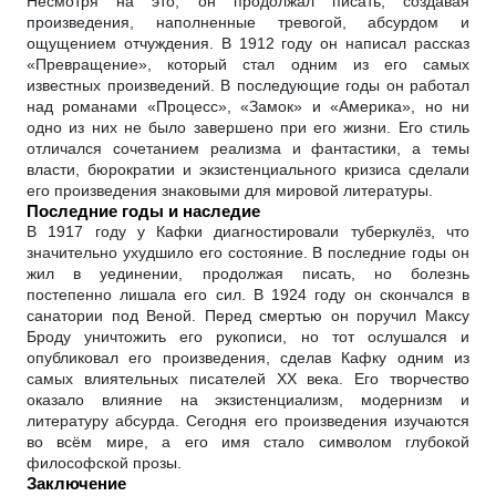
Несмотря на это, он продолжал писать, создавая
произведения, наполненные тревогой, абсурдом и
ощущением отчуждения. В 1912 году он написал рассказ
«Превращение», который стал одним из его самых
известных произведений. В последующие годы он работал
над романами «Процесс», «Замок» и «Америка», но ни
одно из них не было завершено при его жизни. Его стиль
отличался сочетанием реализма и фантастики, а темы
власти, бюрократии и экзистенциального кризиса сделали
его произведения знаковыми для мировой литературы.
Последние годы и наследие
В 1917 году у Кафки диагностировали туберкулёз, что
значительно ухудшило его состояние. В последние годы он
жил в уединении, продолжая писать, но болезнь
постепенно лишала его сил. В 1924 году он скончался в
санатории под Веной. Перед смертью он поручил Максу
Броду уничтожить его рукописи, но тот ослушался и
опубликовал его произведения, сделав Кафку одним из
самых влиятельных писателей XX века. Его творчество
оказало влияние на экзистенциализм, модернизм и
литературу абсурда. Сегодня его произведения изучаются
во всём мире, а его имя стало символом глубокой
философской прозы.
Заключение