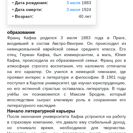
•
Дата рождения:
3 июля
1883
•
Дата смерти:
3 июня
1924
•
Возраст:
40 лет
образование
Франц Кафка родился 3 июля 1883 года в Праге,
входившей в состав Австро-Венгрии. Он происходил из
немецкоязычной еврейской семьи среднего класса. Его
отец, Герман Кафка, был коммерсантом, а мать, Юлия
Кафка, происходила из образованной семьи. Франц рос в
атмосфере строгого воспитания, что наложило отпечаток
на его характер. Он учился в немецкой гимназии, где
проявил интерес к литературе и философии. В 1901 году
поступил в Карлов университет, где изучал юриспруденцию,
но его истинной страстью оставалась литература. В годы
учёбы он познакомился с Максом Бродом, который
впоследствии сыграл ключевую роль в сохранении его
литературного наследия.
Начало литературной карьеры
После окончания университета Кафка устроился на работу
в страховую компанию, что давало ему стабильный доход,
но отнимало время, необходимое для творчества.