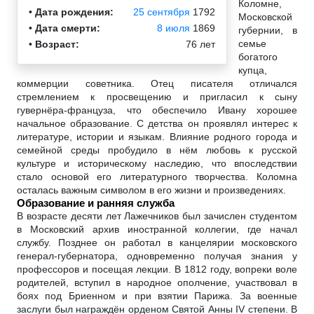
Коломне,
•
Дата рождения:
25 сентября
1792
Московской
•
Дата смерти:
8 июля
1869
губернии, в
семье
•
Возраст:
76 лет
богатого
купца,
коммерции советника. Отец писателя отличался
стремлением к просвещению и пригласил к сыну
гувернёра-француза, что обеспечило Ивану хорошее
начальное образование. С детства он проявлял интерес к
литературе, истории и языкам. Влияние родного города и
семейной среды пробудило в нём любовь к русской
культуре и историческому наследию, что впоследствии
стало основой его литературного творчества. Коломна
осталась важным символом в его жизни и произведениях.
Образование и ранняя служба
В возрасте десяти лет Лажечников был зачислен студентом
в Московский архив иностранной коллегии, где начал
службу. Позднее он работал в канцелярии московского
генерал-губернатора, одновременно получая знания у
профессоров и посещая лекции. В 1812 году, вопреки воле
родителей, вступил в народное ополчение, участвовал в
боях под Бриенном и при взятии Парижа. За военные
заслуги был награждён орденом Святой Анны IV степени. В