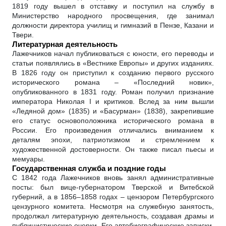
1819 году вышел в отставку и поступил на службу в
Министерство народного просвещения, где занимал
должности директора училищ и гимназий в Пензе, Казани и
Твери.
Литературная деятельность
Лажечников начал публиковаться с юности, его переводы и
статьи появлялись в «Вестнике Европы» и других изданиях.
В 1826 году он приступил к созданию первого русского
исторического романа – «Последний новик»,
опубликованного в 1831 году. Роман получил признание
императора Николая I и критиков. Вслед за ним вышли
«Ледяной дом» (1835) и «Басурман» (1838), закрепившие
его статус основоположника исторического романа в
России. Его произведения отличались вниманием к
деталям эпохи, патриотизмом и стремлением к
художественной достоверности. Он также писал пьесы и
мемуары.
Государственная служба и поздние годы
С 1842 года Лажечников вновь занял административные
посты: был вице-губернатором Тверской и Витебской
губерний, а в 1856–1858 годах – цензором Петербургского
цензурного комитета. Несмотря на служебную занятость,
продолжал литературную деятельность, создавая драмы и
публицистические очерки. Его автобиографические записки,