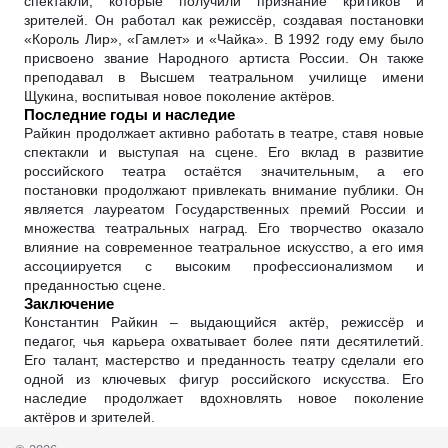
спектакли, которые получили признание критиков и
зрителей. Он работал как режиссёр, создавая постановки
«Король Лир», «Гамлет» и «Чайка». В 1992 году ему было
присвоено звание Народного артиста России. Он также
преподавал в Высшем театральном училище имени
Щукина, воспитывая новое поколение актёров.
Последние годы и наследие
Райкин продолжает активно работать в театре, ставя новые
спектакли и выступая на сцене. Его вклад в развитие
российского театра остаётся значительным, а его
постановки продолжают привлекать внимание публики. Он
является лауреатом Государственных премий России и
множества театральных наград. Его творчество оказало
влияние на современное театральное искусство, а его имя
ассоциируется с высоким профессионализмом и
преданностью сцене.
Заключение
Константин Райкин – выдающийся актёр, режиссёр и
педагог, чья карьера охватывает более пяти десятилетий.
Его талант, мастерство и преданность театру сделали его
одной из ключевых фигур российского искусства. Его
наследие продолжает вдохновлять новое поколение
актёров и зрителей.