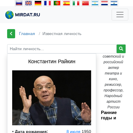
Главная
Известная личность
советский и
Константин Райкин
российский
актер
театра и
кино,
режиссер,
профессор,
Народный
артист
России
Ранние
годы и
•
Дата рождения:
8 июля
1950