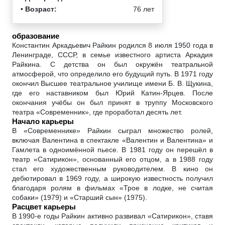
•
Возраст:
76 лет
образование
Константин Аркадьевич Райкин родился 8 июля 1950 года в
Ленинграде, СССР, в семье известного артиста Аркадия
Райкина. С детства он был окружён театральной
атмосферой, что определило его будущий путь. В 1971 году
окончил Высшее театральное училище имени Б. В. Щукина,
где его наставником был Юрий Катин-Ярцев. После
окончания учёбы он был принят в труппу Московского
театра «Современник», где проработал десять лет.
Начало карьеры
В «Современнике» Райкин сыграл множество ролей,
включая Валентина в спектакле «Валентин и Валентина» и
Гамлета в одноимённой пьесе. В 1981 году он перешёл в
театр «Сатирикон», основанный его отцом, а в 1988 году
стал его художественным руководителем. В кино он
дебютировал в 1969 году, а широкую известность получил
благодаря ролям в фильмах «Трое в лодке, не считая
собаки» (1979) и «Старший сын» (1975).
Расцвет карьеры
В 1990-е годы Райкин активно развивал «Сатирикон», ставя