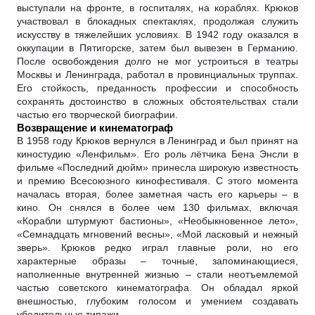
выступали на фронте, в госпиталях, на кораблях. Крюков
участвовал в блокадных спектаклях, продолжая служить
искусству в тяжелейших условиях. В 1942 году оказался в
оккупации в Пятигорске, затем был вывезен в Германию.
После освобождения долго не мог устроиться в театры
Москвы и Ленинграда, работал в провинциальных труппах.
Его стойкость, преданность профессии и способность
сохранять достоинство в сложных обстоятельствах стали
частью его творческой биографии.
Возвращение и кинематограф
В 1958 году Крюков вернулся в Ленинград и был принят на
киностудию «Ленфильм». Его роль лётчика Бена Энсли в
фильме «Последний дюйм» принесла широкую известность
и премию Всесоюзного кинофестиваля. С этого момента
началась вторая, более заметная часть его карьеры – в
кино. Он снялся в более чем 130 фильмах, включая
«Корабли штурмуют бастионы», «Необыкновенное лето»,
«Семнадцать мгновений весны», «Мой ласковый и нежный
зверь». Крюков редко играл главные роли, но его
характерные образы – точные, запоминающиеся,
наполненные внутренней жизнью – стали неотъемлемой
частью советского кинематографа. Он обладал яркой
внешностью, глубоким голосом и умением создавать
убедительные типажи.