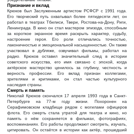
Признание и вклад
Крюков был Заслуженным артистом РСФСР с 1991 года.
Его творческий путь охватывал более пятидесяти лет, он
работал в театрах Тбилиси, Твери, Ростова-на-Дону, Риги,
Ленинграда. В кино он стал мастером эпизода, способным
за короткое экранное время раскрыть характер, судьбу,
настроение героя. Его роли отличались точностью,
лаконичностью и эмоциональной насыщенностью. Он также
участвовал в дубляже, озвучивал фильмы, работал на
радио. Крюков оставил значительный след в истории
советского искусства, его имя связано с эпохой, когда
актёрское мастерство ценилось за глубину, честность и
верность профессии. Его вклад признан коллегами,
зрителями и критиками, он стал частью культурного
наследия страны.
Смерть и память
Николай Крюков скончался 17 апреля 1993 года в Санкт-
Петербурге на 77-м году жизни. Похоронен на
Серафимовском кладбище рядом с могилами офицеров
флота. Его смерть стала утратой для театра и кино, но
память о нём сохраняется в фильмах, фотографиях,
воспоминаниях. Его работы продолжают смотреть, изучать,
цитировать. Он остаётся в истории как актёр, прошедший