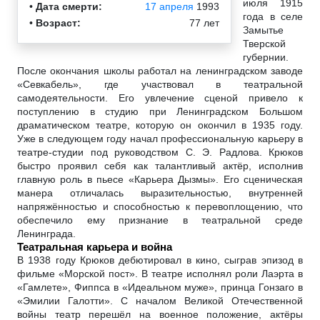
июля 1915
•
Дата смерти:
17 апреля
1993
года в селе
•
Возраст:
77 лет
Замытье
Тверской
губернии.
После окончания школы работал на ленинградском заводе
«Севкабель», где участвовал в театральной
самодеятельности. Его увлечение сценой привело к
поступлению в студию при Ленинградском Большом
драматическом театре, которую он окончил в 1935 году.
Уже в следующем году начал профессиональную карьеру в
театре-студии под руководством С. Э. Радлова. Крюков
быстро проявил себя как талантливый актёр, исполнив
главную роль в пьесе «Карьера Дызмы». Его сценическая
манера отличалась выразительностью, внутренней
напряжённостью и способностью к перевоплощению, что
обеспечило ему признание в театральной среде
Ленинграда.
Театральная карьера и война
В 1938 году Крюков дебютировал в кино, сыграв эпизод в
фильме «Морской пост». В театре исполнял роли Лаэрта в
«Гамлете», Фиппса в «Идеальном муже», принца Гонзаго в
«Эмилии Галотти». С началом Великой Отечественной
войны театр перешёл на военное положение, актёры