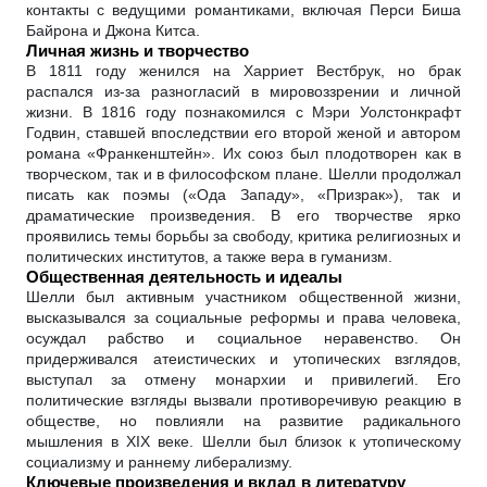
контакты с ведущими романтиками, включая Перси Биша
Байрона и Джона Китса.
Личная жизнь и творчество
В 1811 году женился на Харриет Вестбрук, но брак
распался из-за разногласий в мировоззрении и личной
жизни. В 1816 году познакомился с Мэри Уолстонкрафт
Годвин, ставшей впоследствии его второй женой и автором
романа «Франкенштейн». Их союз был плодотворен как в
творческом, так и в философском плане. Шелли продолжал
писать как поэмы («Ода Западу», «Призрак»), так и
драматические произведения. В его творчестве ярко
проявились темы борьбы за свободу, критика религиозных и
политических институтов, а также вера в гуманизм.
Общественная деятельность и идеалы
Шелли был активным участником общественной жизни,
высказывался за социальные реформы и права человека,
осуждал рабство и социальное неравенство. Он
придерживался атеистических и утопических взглядов,
выступал за отмену монархии и привилегий. Его
политические взгляды вызвали противоречивую реакцию в
обществе, но повлияли на развитие радикального
мышления в XIX веке. Шелли был близок к утопическому
социализму и раннему либерализму.
Ключевые произведения и вклад в литературу