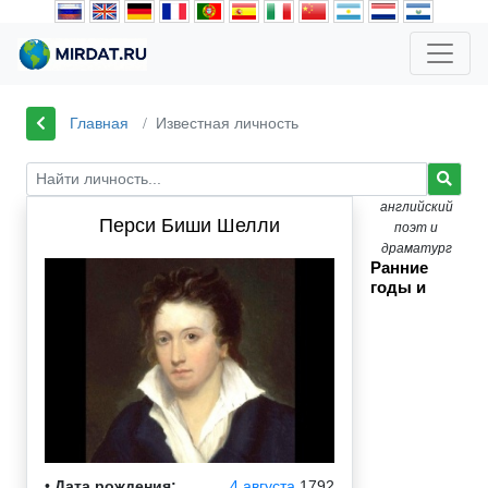
Главная
Известная личность
английский
Перси Биши Шелли
поэт и
драматург
Ранние
годы и
•
Дата рождения:
4 августа
1792