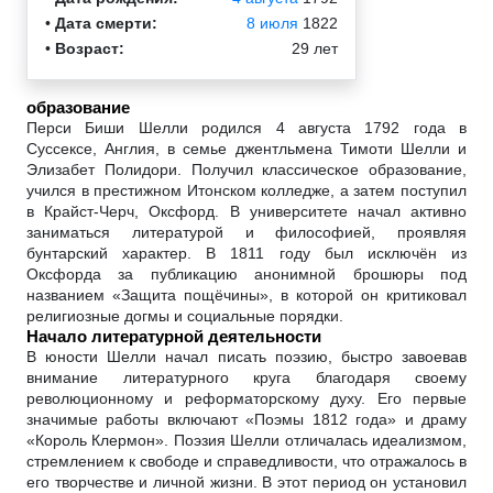
•
Дата смерти:
8 июля
1822
•
Возраст:
29 лет
образование
Перси Биши Шелли родился 4 августа 1792 года в
Суссексе, Англия, в семье джентльмена Тимоти Шелли и
Элизабет Полидори. Получил классическое образование,
учился в престижном Итонском колледже, а затем поступил
в Крайст-Черч, Оксфорд. В университете начал активно
заниматься литературой и философией, проявляя
бунтарский характер. В 1811 году был исключён из
Оксфорда за публикацию анонимной брошюры под
названием «Защита пощёчины», в которой он критиковал
религиозные догмы и социальные порядки.
Начало литературной деятельности
В юности Шелли начал писать поэзию, быстро завоевав
внимание литературного круга благодаря своему
революционному и реформаторскому духу. Его первые
значимые работы включают «Поэмы 1812 года» и драму
«Король Клермон». Поэзия Шелли отличалась идеализмом,
стремлением к свободе и справедливости, что отражалось в
его творчестве и личной жизни. В этот период он установил