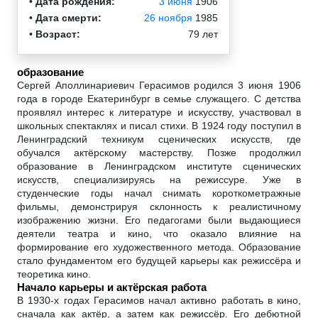
•
Дата рождения:
3 июня
1906
•
Дата смерти:
26 ноября
1985
•
Возраст:
79 лет
образование
Сергей Аполлинариевич Герасимов родился 3 июня 1906
года в городе Екатеринбург в семье служащего. С детства
проявлял интерес к литературе и искусству, участвовал в
школьных спектаклях и писал стихи. В 1924 году поступил в
Ленинградский техникум сценических искусств, где
обучался актёрскому мастерству. Позже продолжил
образование в Ленинградском институте сценических
искусств, специализируясь на режиссуре. Уже в
студенческие годы начал снимать короткометражные
фильмы, демонстрируя склонность к реалистичному
изображению жизни. Его педагогами были выдающиеся
деятели театра и кино, что оказало влияние на
формирование его художественного метода. Образование
стало фундаментом его будущей карьеры как режиссёра и
теоретика кино.
Начало карьеры и актёрская работа
В 1930-х годах Герасимов начал активно работать в кино,
сначала как актёр, а затем как режиссёр. Его дебютной