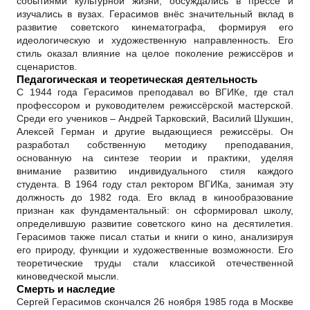
событиями культурной жизни, обсуждались в прессе и
изучались в вузах. Герасимов внёс значительный вклад в
развитие советского кинематографа, формируя его
идеологическую и художественную направленность. Его
стиль оказал влияние на целое поколение режиссёров и
сценаристов.
Педагогическая и теоретическая деятельность
С 1944 года Герасимов преподавал во ВГИКе, где стал
профессором и руководителем режиссёрской мастерской.
Среди его учеников – Андрей Тарковский, Василий Шукшин,
Алексей Герман и другие выдающиеся режиссёры. Он
разработал собственную методику преподавания,
основанную на синтезе теории и практики, уделяя
внимание развитию индивидуального стиля каждого
студента. В 1964 году стал ректором ВГИКа, занимая эту
должность до 1982 года. Его вклад в кинообразование
признан как фундаментальный: он сформировал школу,
определившую развитие советского кино на десятилетия.
Герасимов также писал статьи и книги о кино, анализируя
его природу, функции и художественные возможности. Его
теоретические труды стали классикой отечественной
киноведческой мысли.
Смерть и наследие
Сергей Герасимов скончался 26 ноября 1985 года в Москве