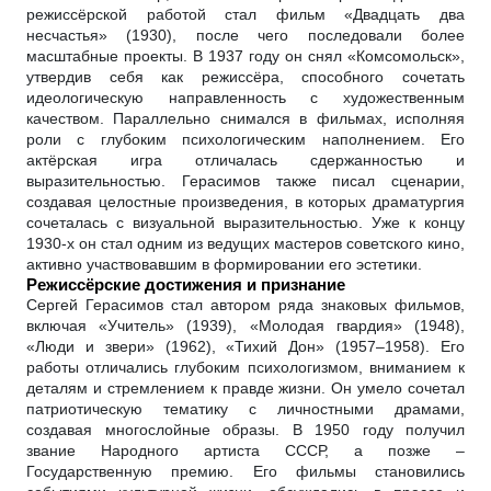
режиссёрской работой стал фильм «Двадцать два
несчастья» (1930), после чего последовали более
масштабные проекты. В 1937 году он снял «Комсомольск»,
утвердив себя как режиссёра, способного сочетать
идеологическую направленность с художественным
качеством. Параллельно снимался в фильмах, исполняя
роли с глубоким психологическим наполнением. Его
актёрская игра отличалась сдержанностью и
выразительностью. Герасимов также писал сценарии,
создавая целостные произведения, в которых драматургия
сочеталась с визуальной выразительностью. Уже к концу
1930-х он стал одним из ведущих мастеров советского кино,
активно участвовавшим в формировании его эстетики.
Режиссёрские достижения и признание
Сергей Герасимов стал автором ряда знаковых фильмов,
включая «Учитель» (1939), «Молодая гвардия» (1948),
«Люди и звери» (1962), «Тихий Дон» (1957–1958). Его
работы отличались глубоким психологизмом, вниманием к
деталям и стремлением к правде жизни. Он умело сочетал
патриотическую тематику с личностными драмами,
создавая многослойные образы. В 1950 году получил
звание Народного артиста СССР, а позже –
Государственную премию. Его фильмы становились