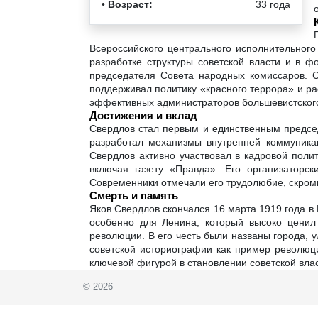
•
Возраст:
33 года
Всероссийского центрального исполнительного
разработке структуры советской власти и в 
председателя Совета народных комиссаров. С
поддерживал политику «красного террора» и р
эффективных администраторов большевистског
Достижения и вклад
Свердлов стал первым и единственным председ
разработал механизмы внутренней коммуникац
Свердлов активно участвовал в кадровой поли
включая газету «Правда». Его организаторс
Современники отмечали его трудолюбие, скромн
Смерть и память
Яков Свердлов скончался 16 марта 1919 года в 
особенно для Ленина, который высоко ценил
революции. В его честь были названы города, 
советской историографии как пример революц
ключевой фигурой в становлении советской вла
© 2026