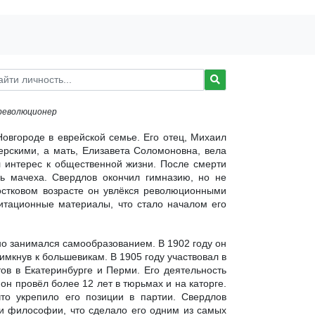
 революционер
овгороде в еврейской семье. Его отец, Михаил
ерскими, а мать, Елизавета Соломоновна, вела
л интерес к общественной жизни. После смерти
ь мачеха. Свердлов окончил гимназию, но не
ростковом возрасте он увлёкся революционными
гитационные материалы, что стало началом его
о занимался самообразованием. В 1902 году он
мкнув к большевикам. В 1905 году участвовал в
ов в Екатеринбурге и Перми. Его деятельность
н провёл более 12 лет в тюрьмах и на каторге.
то укрепило его позиции в партии. Свердлов
 и философии, что сделало его одним из самых