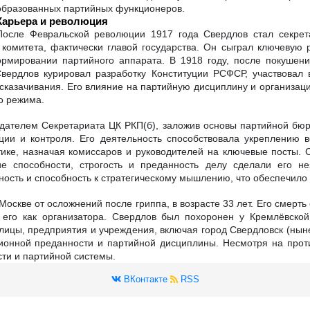
образованных партийных функционеров.
Карьера и революция
После Февральской революции 1917 года Свердлов стал секре
 комитета, фактически главой государства. Он сыграл ключевую р
формировании партийного аппарата. В 1918 году, после покушен
вердлов курировал разработку Конституции РСФСР, участвовал
асказачивания. Его влияние на партийную дисциплину и организац
о режима.
ателем Секретариата ЦК РКП(б), заложив основы партийной бюро
ии и контроля. Его деятельность способствовала укреплению в
тике, назначая комиссаров и руководителей на ключевые посты. 
кие способности, строгость и преданность делу сделали его н
ость и способность к стратегическому мышлению, что обеспечило
Москве от осложнений после гриппа, в возрасте 33 лет. Его смерть
 его как организатора. Свердлов был похоронен у Кремлёвско
улицы, предприятия и учреждения, включая город Свердловск (ныне
ионной преданности и партийной дисциплины. Несмотря на проти
сти и партийной системы.
ВКонтакте
RSS