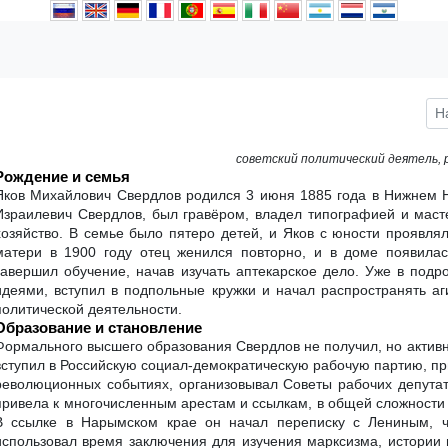
советский политический деятель,
Рождение и семья
Яков Михайлович Свердлов родился 3 июня 1885 года в Нижнем Н
Израилевич Свердлов, был гравёром, владел типографией и маст
хозяйство. В семье было пятеро детей, и Яков с юности проявля
матери в 1900 году отец женился повторно, и в доме появилас
завершил обучение, начав изучать аптекарское дело. Уже в под
идеями, вступил в подпольные кружки и начал распространять а
политической деятельности.
Образование и становление
Формального высшего образования Свердлов не получил, но активн
вступил в Российскую социал-демократическую рабочую партию, при
революционных событиях, организовывал Советы рабочих депутат
привела к многочисленным арестам и ссылкам, в общей сложности о
В ссылке в Нарымском крае он начал переписку с Лениным, ч
использовал время заключения для изучения марксизма, истории