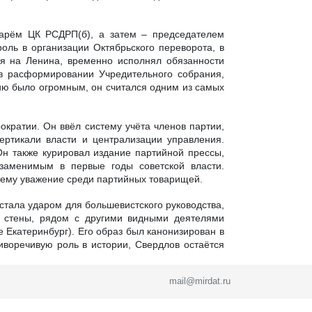
тарём ЦК РСДРП(б), а затем – председателем
оль в организации Октябрьского переворота, в
ия на Ленина, временно исполнял обязанности
 в расформировании Учредительного собрания,
ию было огромным, он считался одним из самых
кратии. Он ввёл систему учёта членов партии,
ертикали власти и централизации управления.
Он также курировал издание партийной прессы,
езаменимым в первые годы советской власти.
 ему уважение среди партийных товарищей.
 стала ударом для большевистского руководства,
й стены, рядом с другими видными деятелями
 Екатеринбург). Его образ был канонизирован в
воречивую роль в истории, Свердлов остаётся
mail@mirdat.ru