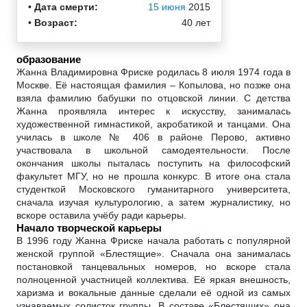
•
Дата смерти:
15 июня
2015
•
Возраст:
40 лет
образование
Жанна Владимировна Фриске родилась 8 июля 1974 года в
Москве. Её настоящая фамилия – Копылова, но позже она
взяла фамилию бабушки по отцовской линии. С детства
Жанна проявляла интерес к искусству, занималась
художественной гимнастикой, акробатикой и танцами. Она
училась в школе № 406 в районе Перово, активно
участвовала в школьной самодеятельности. После
окончания школы пыталась поступить на философский
факультет МГУ, но не прошла конкурс. В итоге она стала
студенткой Московского гуманитарного университета,
сначала изучая культурологию, а затем журналистику, но
вскоре оставила учёбу ради карьеры.
Начало творческой карьеры
В 1996 году Жанна Фриске начала работать с популярной
женской группой «Блестящие». Сначала она занималась
постановкой танцевальных номеров, но вскоре стала
полноценной участницей коллектива. Её яркая внешность,
харизма и вокальные данные сделали её одной из самых
узнаваемых солисток группы. В составе «Блестящих» она