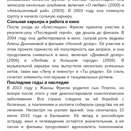
записала несколько альбомов, включая «О любви» (2000) и
«Апельсиновый рай» (2003). В 2003 году она покинула
группу и начала сольную карьеру.
Сольная карьера и работа в кино
После ухода из «Блестящих» Фриске приняла участие в
реалити-шоу «Последний герой», где дошла до финала. В
2004 году она дебютировала в кино, сыграв роль ведьмы
Алисы Донниковой в фильме «Ночной дозор». Её участие в
этом проекте принесло ей популярность как актрисе, и она
продолжила сниматься в кино, включая «Дневной дозор»
(2006) и «Любовь в большом городе» (2009). В
музыкальной карьере она выпустила несколько успешных
хитов, таких как «Лечу в темноту» и «Ты рядом». Её стиль
сочетал элементы поп-музыки и танцевальных ритмов.
Последние годы и наследие
В 2013 году у Жанны Фриске родился сын Платон, но
вскоре после этого у неё диагностировали онкологическое
заболевание. Вся страна следила за её борьбой с
болезнью, а поклонники и коллеги собирали средства на её
лечение. Несмотря на усилия врачей, она скончалась 15
июня 2015 года в Балашихе. Её вклад в российскую
эстраду, кино и телевидение остаётся значительным, а её
песни и фильмы продолжают вдохновлять поклонников.