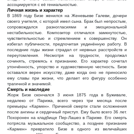
ассоциируется с её гениальностью.
Личная жизнь и характер
В 1869 году Бизе женился на Женевьеве Галеви, дочери
своего учителя, с которой имел сына. Брак был непростым,
сопровождался разногласиями и эмоциональной
нестабильностью. Композитор отличался замкнутостью,
чувствительностью и стремлением к совершенству. Он
избегал публичности, предпочитая уединённую работу. В
последние годы жизни страдал от нервных расстройств и
переутомления. Несмотря на трудности, продолжал
сочинять, стремясь к признанию. Его характер сочетал
утончённость, упорство и художественную честность. Бизе
оставался верен искусству, даже когда оно не приносило
ему славы при жизни, что делает его фигуру особенно
трагичной и значимой.
Смерть и наследие
Жорж Бизе скончался 3 июня 1875 года в Буживале,
недалеко от Парижа, всего через три месяца после
премьеры «Кармен». Причиной смерти стали осложнения
после ангины и сердечный приступ. Ему было всего 36 лет.
Похоронен на кладбище Пер-Лашез в Париже. Его смерть
потрясла музыкальное сообщество, а позднее признание
«Кармен» превратило Бизе в одного из величайших