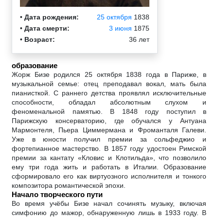
•
Дата рождения:
25 октября
1838
•
Дата смерти:
3 июня
1875
•
Возраст:
36 лет
образование
Жорж Бизе родился 25 октября 1838 года в Париже, в
музыкальной семье: отец преподавал вокал, мать была
пианисткой. С раннего детства проявлял исключительные
способности, обладал абсолютным слухом и
феноменальной памятью. В 1848 году поступил в
Парижскую консерваторию, где обучался у Антуана
Мармонтеля, Пьера Циммермана и Фроманталя Галеви.
Уже в юности получил премии за сольфеджио и
фортепианное мастерство. В 1857 году удостоен Римской
премии за кантату «Кловис и Клотильда», что позволило
ему три года жить и работать в Италии. Образование
сформировало его как виртуозного исполнителя и тонкого
композитора романтической эпохи.
Начало творческого пути
Во время учёбы Бизе начал сочинять музыку, включая
симфонию до мажор, обнаруженную лишь в 1933 году. В