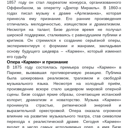
1857 году он стал лауреатом конкурса, организованного
Оффенбахом, за оперетту «Доктор Миракль». В 1860-х
годах писал музыку к драме «Арлезианка», которая
принесла ему признание. Его ранние произведения
отличались мелодичностью, изяществом и драматизмом.
Несмотря на талант, Бизе долгое время не получал
широкой поддержки, сталкиваясь с равнодушием публики и
критиков. Он стремился к созданию серьёзной оперы,
экспериментируя с формами и жанрами, закладывая
основу будущего шедевра – «Кармен», который изменил
его судьбу.
Опера «Кармен» и признание
В 1875 году состоялась премьера оперы «Кармен» в
Париже, вызвавшая противоречивую реакцию. Публика
была шокирована реализмом, трагизмом и свободой
музыкального языка. Несмотря на холодный приём,
произведение вскоре стало шедевром мировой оперной
сцены. Бизе создал яркие образы, сочетающие испанский
колорит, драматизм и новаторство. Музыка «Кармен»
проникнута страстью, ритмической энергией и
выразительной оркестровкой. Опера оказала огромное
влияние на развитие музыкального театра, став символом
перехода к реалистической драме. Сегодня «Кармен»
входит в число самых исполняемых опер, а имя Бизе