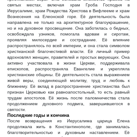
святых местах, включая храм Гроба Господня в
Иерусалиме, храм Рождества Христова в Вифлееме и храм
Вознесения на Елеонской горе. Её деятельность была
направлена не только на архитектурное благоукрашение,
но и на духовное просвещение. Она заботилась о бедных,
освобождала узников, помогала вдовам и сиротам,
проявляя милосердие и сострадание. Её влияние
распространялось по всей империи, и она стала символом
христианской благочестивой власти. Её личный пример
вдохновлял женщин, правителей и простых верующих. Она
активно участвовала в жизни Церкви, поддерживала
епископов, распространяла Евангелие и укрепляла
христианские общины. Её деятельность стала выражением
живой веры, соединяющей молитву, труд и любовь к
ближнему. Её вклад в распространение христианства был
признан Церковью как равноапостольный, то есть равный
трудам апостолов. Её жизнь после паломничества стала
продолжением духовного подвига, завершившегося в
святости.
Последние годы и кончина
После возвращения из Иерусалима царица Елена
продолжала жить в Константинополе, где занималась
благотворительностью и духовным наставлением. Её