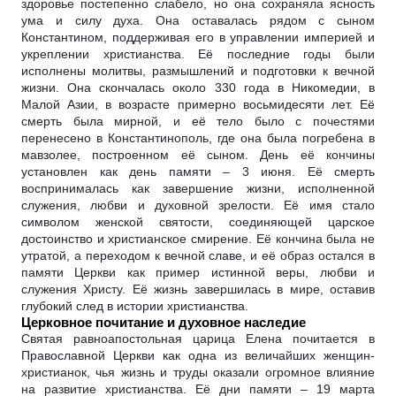
здоровье постепенно слабело, но она сохраняла ясность
ума и силу духа. Она оставалась рядом с сыном
Константином, поддерживая его в управлении империей и
укреплении христианства. Её последние годы были
исполнены молитвы, размышлений и подготовки к вечной
жизни. Она скончалась около 330 года в Никомедии, в
Малой Азии, в возрасте примерно восьмидесяти лет. Её
смерть была мирной, и её тело было с почестями
перенесено в Константинополь, где она была погребена в
мавзолее, построенном её сыном. День её кончины
установлен как день памяти – 3 июня. Её смерть
воспринималась как завершение жизни, исполненной
служения, любви и духовной зрелости. Её имя стало
символом женской святости, соединяющей царское
достоинство и христианское смирение. Её кончина была не
утратой, а переходом к вечной славе, и её образ остался в
памяти Церкви как пример истинной веры, любви и
служения Христу. Её жизнь завершилась в мире, оставив
глубокий след в истории христианства.
Церковное почитание и духовное наследие
Святая равноапостольная царица Елена почитается в
Православной Церкви как одна из величайших женщин-
христианок, чья жизнь и труды оказали огромное влияние
на развитие христианства. Её дни памяти – 19 марта