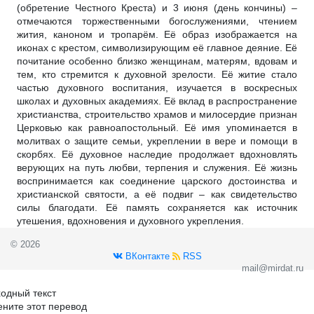
(обретение Честного Креста) и 3 июня (день кончины) –
отмечаются торжественными богослужениями, чтением
жития, каноном и тропарём. Её образ изображается на
иконах с крестом, символизирующим её главное деяние. Её
почитание особенно близко женщинам, матерям, вдовам и
тем, кто стремится к духовной зрелости. Её житие стало
частью духовного воспитания, изучается в воскресных
школах и духовных академиях. Её вклад в распространение
христианства, строительство храмов и милосердие признан
Церковью как равноапостольный. Её имя упоминается в
молитвах о защите семьи, укреплении в вере и помощи в
скорбях. Её духовное наследие продолжает вдохновлять
верующих на путь любви, терпения и служения. Её жизнь
воспринимается как соединение царского достоинства и
христианской святости, а её подвиг – как свидетельство
силы благодати. Её память сохраняется как источник
утешения, вдохновения и духовного укрепления.
© 2026
ВКонтакте
RSS
mail@mirdat.ru
одный текст
ните этот перевод