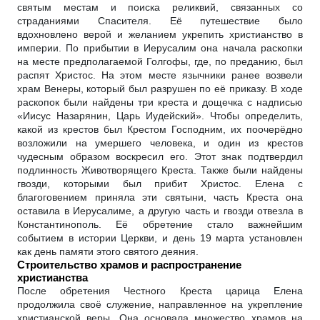
святым местам и поиска реликвий, связанных со
страданиями Спасителя. Её путешествие было
вдохновлено верой и желанием укрепить христианство в
империи. По прибытии в Иерусалим она начала раскопки
на месте предполагаемой Голгофы, где, по преданию, был
распят Христос. На этом месте язычники ранее возвели
храм Венеры, который был разрушен по её приказу. В ходе
раскопок были найдены три креста и дощечка с надписью
«Иисус Назарянин, Царь Иудейский». Чтобы определить,
какой из крестов был Крестом Господним, их поочерёдно
возложили на умершего человека, и один из крестов
чудесным образом воскресил его. Этот знак подтвердил
подлинность Животворящего Креста. Также были найдены
гвозди, которыми был прибит Христос. Елена с
благоговением приняла эти святыни, часть Креста она
оставила в Иерусалиме, а другую часть и гвозди отвезла в
Константинополь. Её обретение стало важнейшим
событием в истории Церкви, и день 19 марта установлен
как день памяти этого святого деяния.
Строительство храмов и распространение
христианства
После обретения Честного Креста царица Елена
продолжила своё служение, направленное на укрепление
христианской веры. Она основала множество храмов на