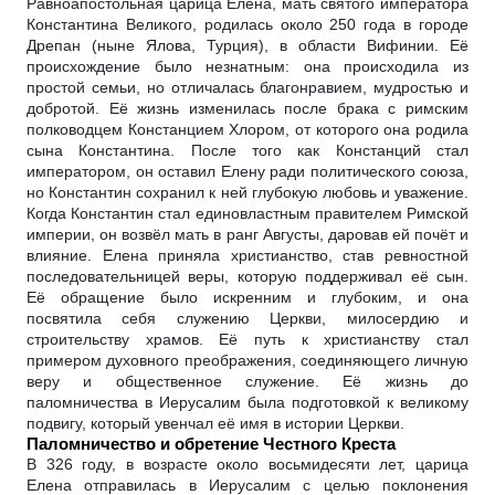
Равноапостольная царица Елена, мать святого императора
Константина Великого, родилась около 250 года в городе
Дрепан (ныне Ялова, Турция), в области Вифинии. Её
происхождение было незнатным: она происходила из
простой семьи, но отличалась благонравием, мудростью и
добротой. Её жизнь изменилась после брака с римским
полководцем Констанцием Хлором, от которого она родила
сына Константина. После того как Констанций стал
императором, он оставил Елену ради политического союза,
но Константин сохранил к ней глубокую любовь и уважение.
Когда Константин стал единовластным правителем Римской
империи, он возвёл мать в ранг Августы, даровав ей почёт и
влияние. Елена приняла христианство, став ревностной
последовательницей веры, которую поддерживал её сын.
Её обращение было искренним и глубоким, и она
посвятила себя служению Церкви, милосердию и
строительству храмов. Её путь к христианству стал
примером духовного преображения, соединяющего личную
веру и общественное служение. Её жизнь до
паломничества в Иерусалим была подготовкой к великому
подвигу, который увенчал её имя в истории Церкви.
Паломничество и обретение Честного Креста
В 326 году, в возрасте около восьмидесяти лет, царица
Елена отправилась в Иерусалим с целью поклонения