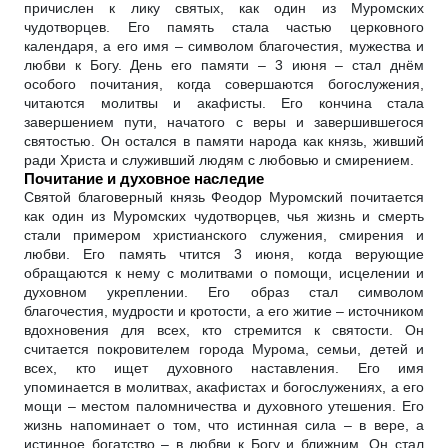
причислен к лику святых, как один из Муромских
чудотворцев. Его память стала частью церковного
календаря, а его имя – символом благочестия, мужества и
любви к Богу. День его памяти – 3 июня – стал днём
особого почитания, когда совершаются богослужения,
читаются молитвы и акафисты. Его кончина стала
завершением пути, начатого с веры и завершившегося
святостью. Он остался в памяти народа как князь, живший
ради Христа и служивший людям с любовью и смирением.
Почитание и духовное наследие
Святой благоверный князь Феодор Муромский почитается
как один из Муромских чудотворцев, чья жизнь и смерть
стали примером христианского служения, смирения и
любви. Его память чтится 3 июня, когда верующие
обращаются к нему с молитвами о помощи, исцелении и
духовном укреплении. Его образ стал символом
благочестия, мудрости и кротости, а его житие – источником
вдохновения для всех, кто стремится к святости. Он
считается покровителем города Мурома, семьи, детей и
всех, кто ищет духовного наставления. Его имя
упоминается в молитвах, акафистах и богослужениях, а его
мощи – местом паломничества и духовного утешения. Его
жизнь напоминает о том, что истинная сила – в вере, а
истинное богатство – в любви к Богу и ближним. Он стал