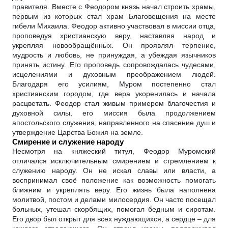
правителя. Вместе с Феодором князь начал строить храмы,
первым из которых стал храм Благовещения на месте
гибели Михаила. Феодор активно участвовал в миссии отца,
проповедуя христианскую веру, наставляя народ и
укрепляя новообращённых. Он проявлял терпение,
мудрость и любовь, не принуждая, а убеждая язычников
принять истину. Его проповедь сопровождалась чудесами,
исцелениями и духовным преображением людей.
Благодаря его усилиям, Муром постепенно стал
христианским городом, где вера укоренилась и начала
расцветать. Феодор стал живым примером благочестия и
духовной силы, его миссия была продолжением
апостольского служения, направленного на спасение душ и
утверждение Царства Божия на земле.
Смирение и служение народу
Несмотря на княжеский титул, Феодор Муромский
отличался исключительным смирением и стремлением к
служению народу. Он не искал славы или власти, а
воспринимал своё положение как возможность помогать
ближним и укреплять веру. Его жизнь была наполнена
молитвой, постом и делами милосердия. Он часто посещал
больных, утешал скорбящих, помогал бедным и сиротам.
Его двор был открыт для всех нуждающихся, а сердце – для