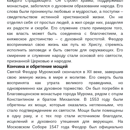
каждого страдающего. Он строил храмы, поддерживал
монастыри, заботился о духовном образовании народа. Его
слова были проникнуты любовью и мудростью, а поступки –
свидетельством истинной христианской жизни. Он не
отделял себя от простых людей, а жил среди них, разделяя
их радости и скорби. Его служение стало примером того,
как власть может быть соединена с благочестием, а
княжеское достоинство – с духовной простотой. Феодор
воспринимал свою жизнь как путь ко Христу, стремясь
исполнить заповеди и быть светом для окружающих. Его
смирение и служение народу стали основой его святости,
признанной Церковью и народом.
Кончина и обретение мощей
Святой Феодор Муромский скончался в XII веке, завершив
свою земную жизнь в мире и молитве. Его смерть была
воспринята как утрата великого праведника, но
одновременно как духовное торжество. Он был погребён в
Благовещенском монастыре города Мурома, рядом с отцом
Константином и братом Михаилом. В 1553 году были
обретены их мощи, которые оказались нетленными, что
стало подтверждением их святости. Мощи были помещены
в одну раку, и с тех пор стали источником благодати,
исцелений и духовного утешения для верующих. На
Московском Соборе 1547 года Феодор был официально