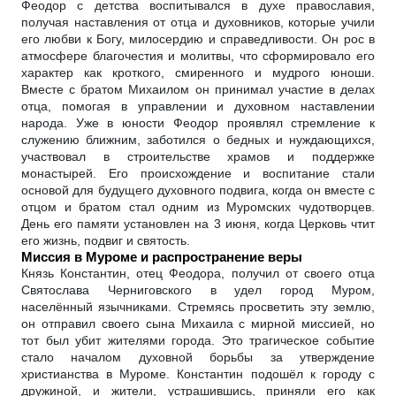
Феодор с детства воспитывался в духе православия,
получая наставления от отца и духовников, которые учили
его любви к Богу, милосердию и справедливости. Он рос в
атмосфере благочестия и молитвы, что сформировало его
характер как кроткого, смиренного и мудрого юноши.
Вместе с братом Михаилом он принимал участие в делах
отца, помогая в управлении и духовном наставлении
народа. Уже в юности Феодор проявлял стремление к
служению ближним, заботился о бедных и нуждающихся,
участвовал в строительстве храмов и поддержке
монастырей. Его происхождение и воспитание стали
основой для будущего духовного подвига, когда он вместе с
отцом и братом стал одним из Муромских чудотворцев.
День его памяти установлен на 3 июня, когда Церковь чтит
его жизнь, подвиг и святость.
Миссия в Муроме и распространение веры
Князь Константин, отец Феодора, получил от своего отца
Святослава Черниговского в удел город Муром,
населённый язычниками. Стремясь просветить эту землю,
он отправил своего сына Михаила с мирной миссией, но
тот был убит жителями города. Это трагическое событие
стало началом духовной борьбы за утверждение
христианства в Муроме. Константин подошёл к городу с
дружиной, и жители, устрашившись, приняли его как