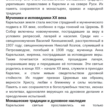
укрепивших православие в Карелии и на севере Руси. Их
память сохраняется в монастырях, храмах и народной
традиции.
Мученики и исповедники XX века
Карельская земля стала местом страданий и мученического
подвига в XX веке, особенно в годы гонений на Церковь. В
Собор включены новомученики, пострадавшие за веру в
условиях репрессий, лагерей и насилия. Среди них –
священномученик Василий Кинешемский, расстрелянный в
1937 году; священномученик Николай Козлов, служивший в
Петрозаводске, погибший в 1938 году; мученица Анна
Карельская, мирянка, пострадавшая за исповедание веры.
Также почитаются исповедники, прошедшие лагеря,
сохранившие веру и передавшие её потомкам. Эти святые
родились в конце XIX – начале XX века, служили в приходах
Карелии, и стали живым свидетельством духовной
стойкости. Их подвиг признан Церковью как образец
верности Христу, любви к ближнему и силы молитвы.
Память о них сохраняется в богослужебных текстах, иконах
и молитвах, вдохновляя верующих на духовное делание и
преодоление испытаний.
Монашеские традиции и духовное наследие
Карельские святые прославились не только