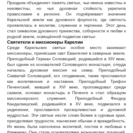
Праздник объединяет память святых, чьи имена известны и
неизвестны, но чья духовная стойкость укрепила
православие в регионе. Он подчёркивает значение
Карельской земли как духовного форпоста, где святость
проявлялась в молитве, служении и терпении. Этот день
стал символом духовного преемства, соборности и любви к
родной земле, освящённой подвигом святых.
Святители и миссионеры Карелии
Среди Карельских святых особое место занимают
миссионеры, принёсшие свет Евангелия в северные земли.
Преподобный Герман Соловецкий, родившийся в XIV веке,
был одним из основателей Соловецкого монастыря, откуда
началась духовная миссия на север. Преподобный
Савватий Соловецкий, его сподвижник, также прославился
как молитвенник и наставник. Преподобный Трифон
Печенгский, живший в XVI веке, проповедовал среди
саамов, основал монастырь в Печенге и стал образцом
миссионерского служения. Преподобный Феодор
Кандалакшский, родившийся в XV веке, подвизался в
уединении, прославился прозорливостью и духовной
мудростью. Эти святые несли слово Божие в суровые края,
преодолевая трудности, языческие обычаи и враждебность.
Их жизнь была наполнена молитвой, постом и любовью к
ближнему. Они стали основателями монашеских традиций,