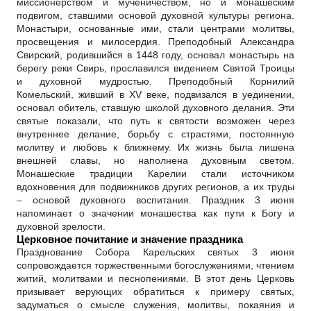
миссионерством и мученичеством, но и монашеским
подвигом, ставшими основой духовной культуры региона.
Монастыри, основанные ими, стали центрами молитвы,
просвещения и милосердия. Преподобный Александра
Свирский, родившийся в 1448 году, основал монастырь на
берегу реки Свирь, прославился видением Святой Троицы
и духовной мудростью. Преподобный Корнилий
Комельский, живший в XV веке, подвизался в уединении,
основал обитель, ставшую школой духовного делания. Эти
святые показали, что путь к святости возможен через
внутреннее делание, борьбу с страстями, постоянную
молитву и любовь к ближнему. Их жизнь была лишена
внешней славы, но наполнена духовным светом.
Монашеские традиции Карелии стали источником
вдохновения для подвижников других регионов, а их труды
– основой духовного воспитания. Праздник 3 июня
напоминает о значении монашества как пути к Богу и
духовной зрелости.
Церковное почитание и значение праздника
Празднование Собора Карельских святых 3 июня
сопровождается торжественными богослужениями, чтением
житий, молитвами и песнопениями. В этот день Церковь
призывает верующих обратиться к примеру святых,
задуматься о смысле служения, молитвы, покаяния и