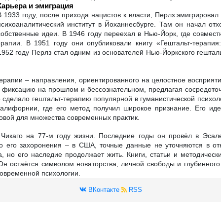
Карьера и эмиграция
В 1933 году, после прихода нацистов к власти, Перлз эмигрирова
психоаналитический институт в Йоханнесбурге. Там он начал отхо
собственные идеи. В 1946 году переехал в Нью-Йорк, где совме
апии. В 1951 году они опубликовали книгу «Гештальт-терапия:
952 году Перлз стал одним из основателей Нью-Йоркского гешталь
ерапии – направления, ориентированного на целостное восприят
фиксацию на прошлом и бессознательном, предлагая сосредоточи
о сделало гештальт-терапию популярной в гуманистической психол
алифорнии, где его метод получил широкое признание. Его иде
новой для множества современных практик.
Чикаго на 77-м году жизни. Последние годы он провёл в Эсале
о его захоронения – в США, точные данные не уточняются в от
а, но его наследие продолжает жить. Книги, статьи и методичес
 Он остаётся символом новаторства, личной свободы и глубинного
современной психологии.
ВКонтакте
RSS