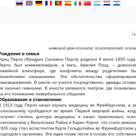
немецкий врач-психиатр, психотерапевт, осн
Рождение и семья
Фриц Перлз (Фридрих Саломон Перлз) родился 8 июля 1893 года 
Перлз, был коммивояжёром, а мать, Амелия Рунд, – домохоз
семейной атмосфере, где конфликты между родителями бы
физическими наказаниями. Эти обстоятельства сформировал
самовыражению. В школе он учился посредственно, дважды оставал
же окончил гимназию. В юности увлекался театром, где познаком
на его понимание невербального общения.
Образование и становление
В 1913 году Перлз начал изучать медицину во Фрейбургском, а за
психоанализу пробудился во время Первой мировой войны, когд
получил степень доктора медицины и начал практиковать пси
психоанализа у Вильгельма Райха и Карен Хорни, что стало важны
1926 году стал ассистентом Курта Гольдштейна во Франкфуртском у
подходом к организму. Эти идеи позже легли в основу его собствен