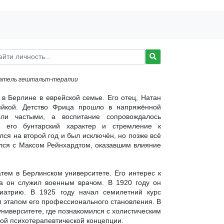
ователь гештальт-терапии
в Берлине в еврейской семье. Его отец, Натан
яйкой. Детство Фрица прошло в напряжённой
ли частыми, а воспитание сопровождалось
и его бунтарский характер и стремление к
ся на второй год и был исключён, но позже всё
ился с Максом Рейнхардтом, оказавшим влияние
тем в Берлинском университете. Его интерес к
а он служил военным врачом. В 1920 году он
хиатрию. В 1925 году начал семилетний курс
м этапом его профессионального становления. В
ниверситете, где познакомился с холистическим
ной психотерапевтической концепции.