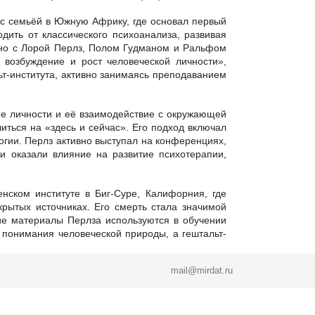
л с семьёй в Южную Африку, где основал первый
дить от классического психоанализа, развивая
стно с Лорой Перлз, Полом Гудманом и Ральфом
 возбуждение и рост человеческой личности»,
т-института, активно занимаясь преподаванием
ие личности и её взаимодействие с окружающей
ться на «здесь и сейчас». Его подход включал
огии. Перлз активно выступал на конференциях,
и оказали влияние на развитие психотерапии,
нском институте в Биг-Суре, Калифорния, где
крытых источниках. Его смерть стала значимой
кие материалы Перлза используются в обучении
 понимания человеческой природы, а гештальт-
mail@mirdat.ru