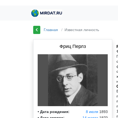
Главная
Известная личность
Фриц Перлз
•
Дата рождения:
8 июля
1893
•
Дата смерти:
14 марта
1970