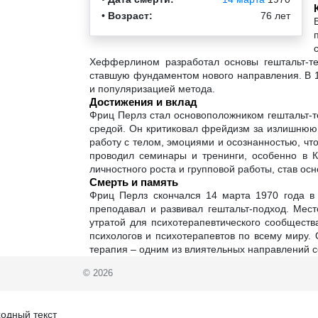
•
Возраст:
76 лет
Хефферлином разработал основы гештальт-тер
ставшую фундаментом нового направления. В 1
и популяризацией метода.
Достижения и вклад
Фриц Перлз стал основоположником гештальт-т
средой. Он критиковал фрейдизм за излишнюю 
работу с телом, эмоциями и осознанностью, чт
проводил семинары и тренинги, особенно в К
личностного роста и групповой работы, став ос
Смерть и память
Фриц Перлз скончался 14 марта 1970 года в 
преподавал и развивал гештальт-подход. Мест
утратой для психотерапевтического сообществ
психологов и психотерапевтов по всему миру.
терапия – одним из влиятельных направлений 
© 2026
одный текст