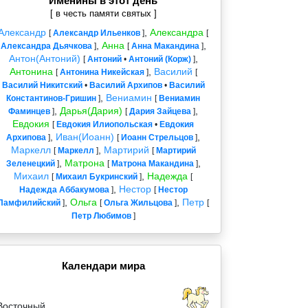
Именины в этот день
[ в честь памяти святых ]
Александр
,
Александра
[
Александр Ильенков
]
[
,
Анна
,
Александра Дьячкова
]
[
Анна Макандина
]
Антон(Антоний)
,
[
Антоний
•
Антоний (Корж)
]
Антонина
,
Василий
[
Антонина Никейская
]
[
Василий Никитский
•
Василий Архипов
•
Василий
,
Вениамин
Константинов-Гришин
]
[
Вениамин
,
Дарья(Дария)
,
Фаминцев
]
[
Дария Зайцева
]
Евдокия
[
Евдокия Илиопольская
•
Евдокия
,
Иван(Иоанн)
,
Архипова
]
[
Иоанн Стрельцов
]
Маркелл
,
Мартирий
[
Маркелл
]
[
Мартирий
,
Матрона
,
Зеленецкий
]
[
Матрона Макандина
]
Михаил
,
Надежда
[
Михаил Букринский
]
[
,
Нестор
Надежда Аббакумова
]
[
Нестор
,
Ольга
,
Петр
Памфилийский
]
[
Ольга Жильцова
]
[
Петр Любимов
]
Календари мира
Восточный