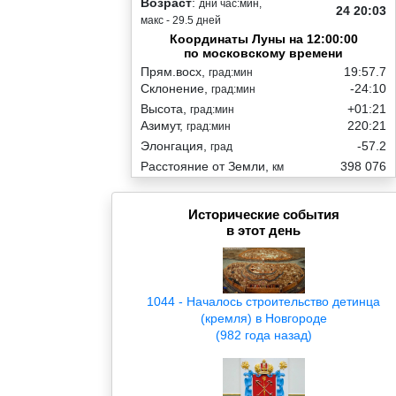
Возраст
:
дни час:мин,
24 20:03
макс - 29.5 дней
Координаты Луны на 12:00:00
по московскому времени
Прям.восх,
19:57.7
град:мин
Склонение,
-24:10
град:мин
Высота,
+01:21
град:мин
Азимут,
220:21
град:мин
Элонгация,
-57.2
град
Расстояние от Земли,
398 076
км
Исторические события
в этот день
1044 - Началось строительство детинца
(кремля) в Новгороде
(982 года назад)