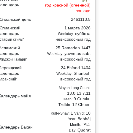
календарь
год красной (огненной)
лошади
Юлианский день
2461113.5
Юлианский
1 марта 2026
календарь
суббота
Weekday:
невисокосный год
"старый стиль"
Исламский
25 Ramadan 1447
календарь
yawm as-sabt
Weekday:
високосный год
"Хиджри Гамари"
Персидский
24 Esfand 1404
календарь
Shanbeh
Weekday:
високосный год
"Иранский"
Mayan Long Count:
13.0.13.7.11
Календарь майя
9 Cumku
Haab:
12 Chuen
Tzolkin:
1
10
Kull-i-Shay:
Váhid:
Bahháj
Year:
`Alá'
Month:
Календарь Бахаи
Qudrat
Day: