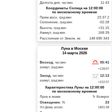
Долгота дня,
11:43
час:мин
Координаты Солнца на 12:00:00
по московскому времени
Прям.восх,
23:37.2
град:мин
Склонение,
-02:28
град:мин
Высота,
+31:15
град:мин
Азимут,
168:39
град:мин
Расстояние от Земли,
148 690 343
км
Луна в Москве
14 марта 2026
05:41
Восход
,
час:мин
азимут, град:мин
+139:07
12:13
Заход
,
час:мин
азимут, град:мин
+222:57
Характеристика Луны на 12:00:00
по московскому времени
Луна в знаке
♑ Козерог
Освещение
, %
23
Угл.Диам, arcsec
1801.09