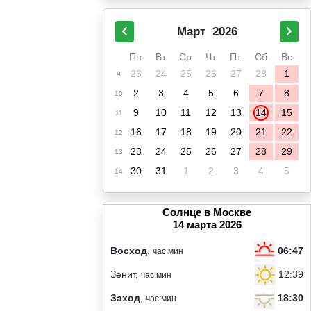
Март
2026
Пн
Вт
Ср
Чт
Пт
Сб
Вс
23
24
25
26
27
28
1
9
2
3
4
5
6
7
8
10
9
10
11
12
13
14
15
11
16
17
18
19
20
21
22
12
23
24
25
26
27
28
29
13
30
31
1
2
3
4
5
14
Солнце в Москве
14 марта 2026
06:47
Восход
,
час:мин
12:39
Зенит,
час:мин
18:30
Заход
,
час:мин