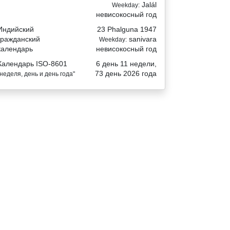
Jalál
Weekday:
невисокосный год
Индийский
23 Phalguna 1947
гражданский
sanivara
Weekday:
календарь
невисокосный год
Календарь ISO-8601
6 день 11 недели,
73 день 2026 года
"неделя, день и день года"