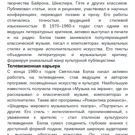
творчества Байрона, Шекспира, Гёте и других классиков.
Публиковал статьи, эссе и рецензии, участвовал в научных
конференциях, переводил поэзию и прозу. Его работы
отличались точностью, эрудицией и стилевой
изысканностью. В 1970–1980-х годах стал одним из
ведущих литературных критиков, активно выступал в печати
и на радио. Бэлза также занимался популяризацией
классической музыки, писал о композиторах, музыкальных
стилях и истории исполнительского искусства. Его тексты
объединяли литературную и музыкальную критику,
формируя уникальный жанр культурной публицистики.
Телевизионная карьера
С конца 1980-х годов Святослав Бэлза начал активно
работать на телевидении, став ведущим и автором
программ, посвящённых искусству и культуре. Наибольшую
известность получила передача «Музыка на экране», где он
рассказывал о классической музыке, композиторах и
исполнителях. Также вёл программы «Романтика романса»,
«Шедевры мирового музыкального театра», «Портреты» и
другие. Его стиль – интеллигентный, проникновенный, с
уважением к зрителю – стал эталоном культурного
телевидения. Бэлза сумел соединить глубокие знания с
доступной формой подачи, привлекая широкую аудиторию
к высоким образцам искусства. Он стал лицом