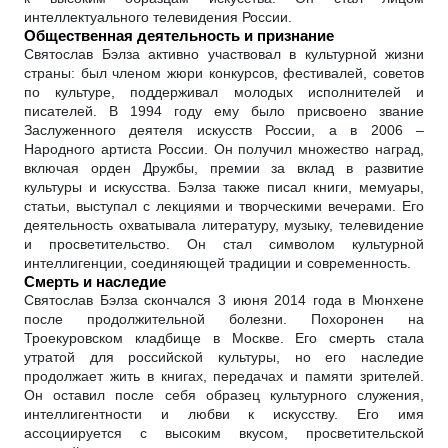
интеллектуального телевидения России.
Общественная деятельность и признание
Святослав Бэлза активно участвовал в культурной жизни
страны: был членом жюри конкурсов, фестивалей, советов
по культуре, поддерживал молодых исполнителей и
писателей. В 1994 году ему было присвоено звание
Заслуженного деятеля искусств России, а в 2006 –
Народного артиста России. Он получил множество наград,
включая орден Дружбы, премии за вклад в развитие
культуры и искусства. Бэлза также писал книги, мемуары,
статьи, выступал с лекциями и творческими вечерами. Его
деятельность охватывала литературу, музыку, телевидение
и просветительство. Он стал символом культурной
интеллигенции, соединяющей традиции и современность.
Смерть и наследие
Святослав Бэлза скончался 3 июня 2014 года в Мюнхене
после продолжительной болезни. Похоронен на
Троекуровском кладбище в Москве. Его смерть стала
утратой для российской культуры, но его наследие
продолжает жить в книгах, передачах и памяти зрителей.
Он оставил после себя образец культурного служения,
интеллигентности и любви к искусству. Его имя
ассоциируется с высоким вкусом, просветительской