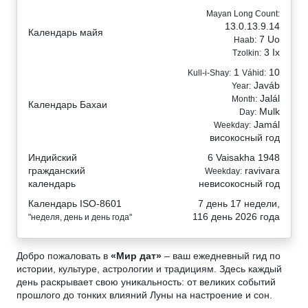
Mayan Long Count:
13.0.13.9.14
Календарь майя
7 Uo
Haab:
3 Ix
Tzolkin:
1
10
Kull-i-Shay:
Váhid:
Javáb
Year:
Jalál
Month:
Календарь Бахаи
Mulk
Day:
Jamál
Weekday:
високосный год
Индийский
6 Vaisakha 1948
гражданский
ravivara
Weekday:
календарь
невисокосный год
Календарь ISO-8601
7 день 17 недели,
116 день 2026 года
"неделя, день и день года"
Добро пожаловать в
«Мир дат»
– ваш ежедневный гид по
истории, культуре, астрологии и традициям. Здесь каждый
день раскрывает свою уникальность: от великих событий
прошлого до тонких влияний Луны на настроение и сон.