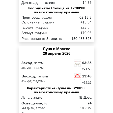
Долгота дня,
14:59
час:мин
Координаты Солнца на 12:00:00
по московскому времени
Прям.восх,
02:15.3
град:мин
Склонение,
+13:34
град:мин
Высота,
+47:29
град:мин
Азимут,
170:08
град:мин
Расстояние от Земли,
150 485 398
км
Луна в Москве
26 апреля 2026
03:35
Заход
,
час:мин
азимут, град:мин
+291:55
13:43
Восход
,
час:мин
азимут, град:мин
+72:37
Характеристика Луны на 12:00:00
по московскому времени
Луна в знаке
♍ Дева
Освещение
, %
74
Угл.Диам, arcsec
1888.27