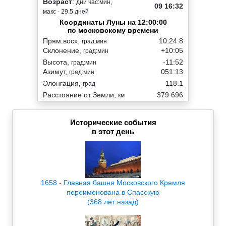
Возраст
:
дни час:мин,
09 16:32
макс - 29.5 дней
Координаты Луны на 12:00:00
по московскому времени
Прям.восх,
10:24.8
град:мин
Склонение,
+10:05
град:мин
Высота,
-11:52
град:мин
Азимут,
051:13
град:мин
Элонгация,
118.1
град
Расстояние от Земли,
379 696
км
Исторические события
в этот день
1658 - Главная башня Московского Кремля
переименована в Спасскую
(368 лет назад)