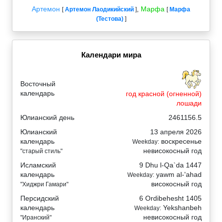
Артемон
,
Марфа
[
Артемон Лаодикийский
]
[
Марфа
(Тестова)
]
Календари мира
Восточный
календарь
год красной (огненной)
лошади
Юлианский день
2461156.5
Юлианский
13 апреля 2026
календарь
воскресенье
Weekday:
невисокосный год
"старый стиль"
Исламский
9 Dhu l-Qa`da 1447
календарь
yawm al-'ahad
Weekday:
високосный год
"Хиджри Гамари"
Персидский
6 Ordibehesht 1405
календарь
Yekshanbeh
Weekday:
невисокосный год
"Иранский"