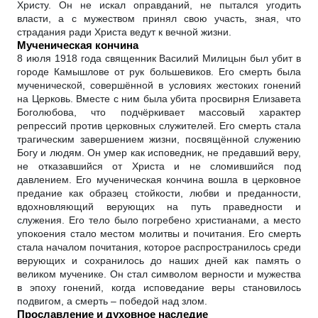
Христу. Он не искал оправданий, не пытался угодить
власти, а с мужеством принял свою участь, зная, что
страдания ради Христа ведут к вечной жизни.
Мученическая кончина
8 июля 1918 года священник Василий Милицын был убит в
городе Камышлове от рук большевиков. Его смерть была
мученической, совершённой в условиях жестоких гонений
на Церковь. Вместе с ним была убита просвирня Елизавета
Боголюбова, что подчёркивает массовый характер
репрессий против церковных служителей. Его смерть стала
трагическим завершением жизни, посвящённой служению
Богу и людям. Он умер как исповедник, не предавший веру,
не отказавшийся от Христа и не сломившийся под
давлением. Его мученическая кончина вошла в церковное
предание как образец стойкости, любви и преданности,
вдохновляющий верующих на путь праведности и
служения. Его тело было погребено христианами, а место
упокоения стало местом молитвы и почитания. Его смерть
стала началом почитания, которое распространилось среди
верующих и сохранилось до наших дней как память о
великом мученике. Он стал символом верности и мужества
в эпоху гонений, когда исповедание веры становилось
подвигом, а смерть – победой над злом.
Прославление и духовное наследие