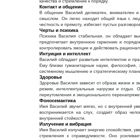
качества и стремление к порядку.
Контакт и общение
В общении Василий деликатен, внимателен и 
смыслом. Он легко находит общий язык с люд
честность и прямоту, избегает пустых разговоро
Черты и психика
Психика Василия стабильная, он обладает вы
предпочитает внутреннюю гармонию и порядок.
контролировать эмоции и действовать рационал
Интуиция и интеллект
Василий обладает развитым интеллектом и пра
Ему близки гуманитарные науки, философия, э
системному мышлению и стратегическому план
Здоровье
Здоровье Василия зависит от образа жизни и э
режим, интеллектуальные нагрузки и отдых. О
переутомления и эмоционального перенапряже
Фоносемантика
Имя Василий звучит мягко, но с внутренней ув
воспринимается на слух, создаёт образ чело
внутренней стойкости.
Излучение и вибрация
Имя Василий излучает энергию спокойствия, ув
стремления к справедливости. Оно усиливае