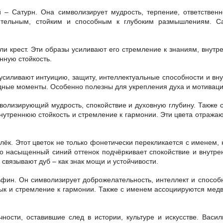
– Сатурн. Она символизирует мудрость, терпение, ответственн
ительным, стойким и способным к глубоким размышлениям. Са
и крест. Эти образы усиливают его стремление к знаниям, внутр
нную стойкость.
и усиливают интуицию, защиту, интеллектуальные способности и 
дные моменты. Особенно полезны для укрепления духа и мотиваци
олизирующий мудрость, спокойствие и духовную глубину. Также 
нутреннюю стойкость и стремление к гармонии. Эти цвета отража
к. Этот цветок не только фонетически перекликается с именем, н
го насыщенный синий оттенок подчёркивает спокойствие и внутре
связывают дуб – как знак мощи и устойчивости.
фин. Он символизирует доброжелательность, интеллект и способ
ык и стремление к гармонии. Также с именем ассоциируются медве
сти, оставившие след в истории, культуре и искусстве. Васили