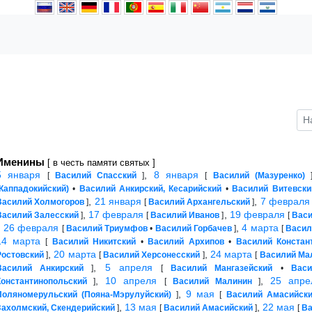
Именины
[ в честь памяти святых ]
5 января
,
8 января
[
Василий Спасский
]
[
Василий (Мазуренко)
(Каппадокийский)
•
Василий Анкирский, Кесарийский
•
Василий Витевски
,
21 января
,
7 февраля
Василий Холмогоров
]
[
Василий Архангельский
]
,
17 февраля
,
19 февраля
Василий Залесский
]
[
Василий Иванов
]
[
Вас
,
26 февраля
,
4 марта
[
Василий Триумфов
•
Василий Горбачев
]
[
Васил
14 марта
[
Василий Никитский
•
Василий Архипов
•
Василий Констан
,
20 марта
,
24 марта
Ростовский
]
[
Василий Херсонесский
]
[
Василий Ма
,
5 апреля
Василий Анкирский
]
[
Василий Мангазейский
•
Васи
,
10 апреля
,
25 апре
Константинопольский
]
[
Василий Малинин
]
,
9 мая
Поляномерульский (Пояна-Мэрулуйский)
]
[
Василий Амасийск
,
13 мая
,
22 мая
Захолмский, Скендерийский
]
[
Василий Амасийский
]
[
Ва