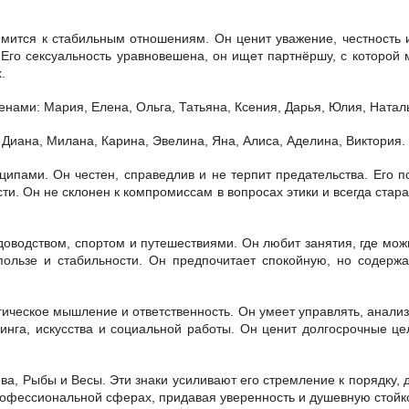
мится к стабильным отношениям. Он ценит уважение, честность и
 Его сексуальность уравновешена, он ищет партнёршу, с которой 
.
нами: Мария, Елена, Ольга, Татьяна, Ксения, Дарья, Юлия, Наталь
Диана, Милана, Карина, Эвелина, Яна, Алиса, Аделина, Виктория.
пами. Он честен, справедлив и не терпит предательства. Его по
ти. Он не склонен к компромиссам в вопросах этики и всегда стара
оводством, спортом и путешествиями. Он любит занятия, где мож
 пользе и стабильности. Он предпочитает спокойную, но содерж
егическое мышление и ответственность. Он умеет управлять, анал
инга, искусства и социальной работы. Он ценит долгосрочные це
ва, Рыбы и Весы. Эти знаки усиливают его стремление к порядку, 
рофессиональной сферах, придавая уверенность и душевную стойко