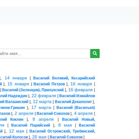
,
14 января
]
[
Василий Великий, Кесарийский
,
15 января
,
16 января
й
]
[
Василий Петров
]
[
,
16 февраля
[
Василий (Зеленцов), Прилукский
]
[
,
22 февраля
илий Надеждин
]
[
Василий Измайлов
,
12 марта
,
ий Валаамский
]
[
Василий Декаполит
]
,
17 марта
тинов-Гришин
]
[
Василий (Василько́)
,
2 апреля
,
4 апреля
лахов
]
[
Василий Соколов
]
[
,
8 апреля
лий Коклин
]
[
Василий Новый,
ля
,
8 мая
[
Василий Парийский
]
[
Василий
,
12 мая
ий
]
[
Василий Острожский, Требинский,
,
26 мая
силий Колосов
]
[
Василий Соколов
]