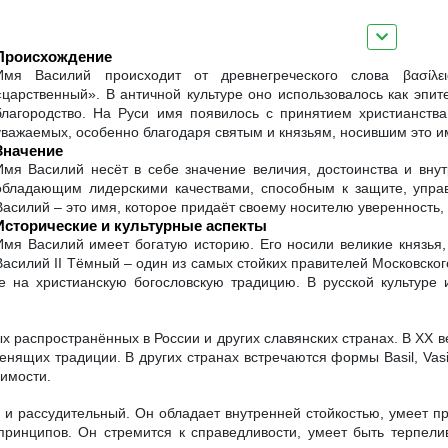
Происхождение
Имя Василий происходит от древнегреческого слова βασίλειο
«царственный». В античной культуре оно использовалось как эпите
благородство. На Руси имя появилось с принятием христианств
уважаемых, особенно благодаря святым и князьям, носившим это и
Значение
Имя Василий несёт в себе значение величия, достоинства и вну
обладающим лидерскими качествами, способным к защите, упр
Василий – это имя, которое придаёт своему носителю уверенность,
Исторические и культурные аспекты
Имя Василий имеет богатую историю. Его носили великие князья, т
Василий II Тёмный – один из самых стойких правителей Московског
е на христианскую богословскую традицию. В русской культуре
 распространённых в России и других славянских странах. В XX ве
енящих традиции. В других странах встречаются формы Basil, Vasil
чимости.
и рассудительный. Он обладает внутренней стойкостью, умеет пр
 принципов. Он стремится к справедливости, умеет быть терпел