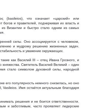
ς (basileios), что означает «царский» или
т богов и правителей, подчеркивая их власть и
а из Византии и быстро стало одним из самых
мя.
тренней силы. Оно ассоциируется с человеком,
авлению и мудрому решению жизненных задач.
 стабильность и уважение окружающих.
акие как Василий III – отец Ивана Грозного, и
о княжества. Святитель Василий Великий – один
 имя стало символом духовной силы, народной
ке его популярность немного снизилась, но оно
, Vasileios. Имя остаётся актуальным благодаря
инимать решения и не боится ответственности.
ивым и заботливым, часто проявляет лидерские