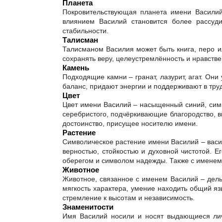
Планета
Покровительствующая планета имени Василий 
влиянием Василий становится более рассуд
стабильности.
Талисман
Талисманом Василия может быть книга, перо ил
сохранять веру, целеустремлённость и нравстве
Камень
Подходящие камни – гранат, лазурит, агат. Он
баланс, придают энергии и поддерживают в тру
Цвет
Цвет имени Василий – насыщенный синий, симв
серебристого, подчёркивающие благородство, в
достоинство, присущее носителю имени.
Растение
Символическое растение имени Василий – василё
верностью, стойкостью и духовной чистотой. Е
оберегом и символом надежды. Также с именем 
Животное
Животное, связанное с именем Василий – дель
мягкость характера, умение находить общий яз
стремление к высотам и независимость.
Знаменитости
Имя Василий носили и носят выдающиеся лично