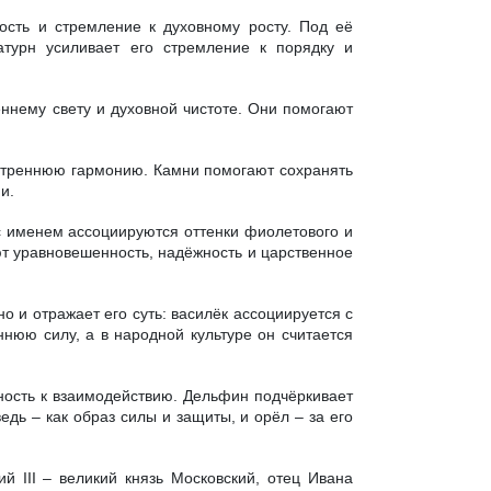
ость и стремление к духовному росту. Под её
турн усиливает его стремление к порядку и
еннему свету и духовной чистоте. Они помогают
внутреннюю гармонию. Камни помогают сохранять
и.
с именем ассоциируются оттенки фиолетового и
ют уравновешенность, надёжность и царственное
о и отражает его суть: василёк ассоциируется с
ннюю силу, а в народной культуре он считается
ность к взаимодействию. Дельфин подчёркивает
дь – как образ силы и защиты, и орёл – за его
й III – великий князь Московский, отец Ивана