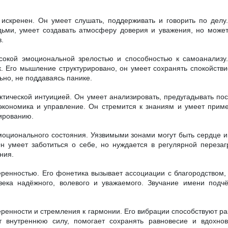
искренен. Он умеет слушать, поддерживать и говорить по делу.
ьми, умеет создавать атмосферу доверия и уважения, но може
в.
сокой эмоциональной зрелостью и способностью к самоанализу
 Его мышление структурировано, он умеет сохранять спокойстви
ьно, не поддаваясь панике.
ктической интуицией. Он умеет анализировать, предугадывать пос
кономика и управление. Он стремится к знаниям и умеет приме
ированию.
моционального состояния. Уязвимыми зонами могут быть сердце и
н умеет заботиться о себе, но нуждается в регулярной переза
ния.
еренностью. Его фонетика вызывает ассоциации с благородством,
века надёжного, волевого и уважаемого. Звучание имени подчё
еренности и стремления к гармонии. Его вибрации способствуют ра
т внутреннюю силу, помогает сохранять равновесие и вдохно