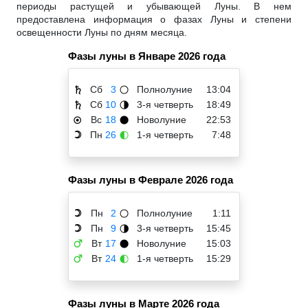
периоды растущей и убывающей Луны. В нем
предоставлена информация о фазах Луны и степени
освещенности Луны по дням месяца.
Фазы луны в Январе 2026 года
Сб
3
Полнолуние
13:04
♄
🌕
Сб
10
3-я четверть
18:49
♄
🌗
Вс
18
Новолуние
22:53
☉
🌑
Пн
26
1-я четверть
7:48
☽
🌓
Фазы луны в Феврале 2026 года
Пн
2
Полнолуние
1:11
☽
🌕
Пн
9
3-я четверть
15:45
☽
🌗
Вт
17
Новолуние
15:03
♂
🌑
Вт
24
1-я четверть
15:29
♂
🌓
Фазы луны в Марте 2026 года