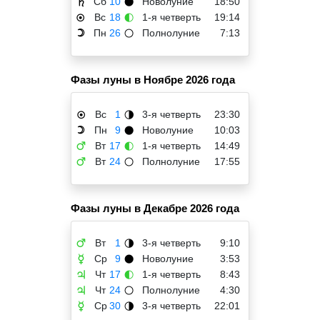
Сб
10
Новолуние
18:50
♄
🌑
Вс
18
1-я четверть
19:14
☉
🌓
Пн
26
Полнолуние
7:13
☽
🌕
Фазы луны в Ноябре 2026 года
Вс
1
3-я четверть
23:30
☉
🌗
Пн
9
Новолуние
10:03
☽
🌑
Вт
17
1-я четверть
14:49
♂
🌓
Вт
24
Полнолуние
17:55
♂
🌕
Фазы луны в Декабре 2026 года
Вт
1
3-я четверть
9:10
♂
🌗
Ср
9
Новолуние
3:53
☿
🌑
Чт
17
1-я четверть
8:43
♃
🌓
Чт
24
Полнолуние
4:30
♃
🌕
Ср
30
3-я четверть
22:01
☿
🌗