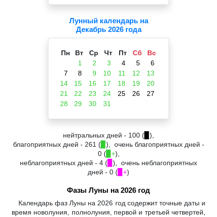
Лунный календарь на
Декабрь 2026 года
Пн
Вт
Ср
Чт
Пт
Сб
Вс
1
2
3
4
5
6
7
8
9
10
11
12
13
14
15
16
17
18
19
20
21
22
23
24
25
26
27
28
29
30
31
нейтральных дней - 100 (
▉
),
благоприятных дней - 261 (
▉
), очень благоприятных дней -
0 (
▉+
),
неблагоприятных дней - 4 (
▉
), очень неблагоприятных
дней - 0 (
▉+
)
Фазы Луны на 2026 год
Календарь фаз Луны на 2026 год содержит точные даты и
время новолуния, полнолуния, первой и третьей четвертей,