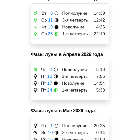
Вт
3
Полнолуние
14:39
♂
🌕
Ср
11
3-я четверть
12:42
☿
🌗
Чт
19
Новолуние
4:26
♃
🌑
Ср
25
1-я четверть
22:19
☿
🌓
Фазы луны в Апреле 2026 года
Чт
2
Полнолуние
5:13
♃
🌕
Пт
10
3-я четверть
7:55
♀
🌗
Пт
17
Новолуние
14:54
♀
🌑
Пт
24
1-я четверть
5:33
♀
🌓
Фазы луны в Мае 2026 года
Пт
1
Полнолуние
20:25
♀
🌕
Вс
10
3-я четверть
0:14
☉
🌗
Сб
16
Новолуние
23:03
♄
🌑