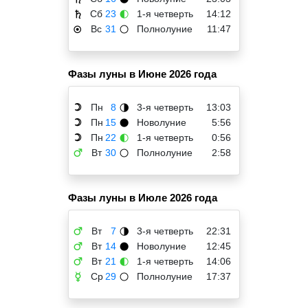
Сб
23
1-я четверть
14:12
♄
🌓
Вс
31
Полнолуние
11:47
☉
🌕
Фазы луны в Июне 2026 года
Пн
8
3-я четверть
13:03
☽
🌗
Пн
15
Новолуние
5:56
☽
🌑
Пн
22
1-я четверть
0:56
☽
🌓
Вт
30
Полнолуние
2:58
♂
🌕
Фазы луны в Июле 2026 года
Вт
7
3-я четверть
22:31
♂
🌗
Вт
14
Новолуние
12:45
♂
🌑
Вт
21
1-я четверть
14:06
♂
🌓
Ср
29
Полнолуние
17:37
☿
🌕