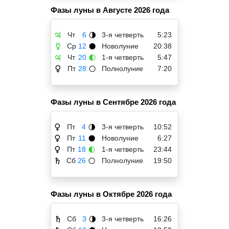
Фазы луны в Августе 2026 года
Чт
6
3-я четверть
5:23
♃
🌗
Ср
12
Новолуние
20:38
☿
🌑
Чт
20
1-я четверть
5:47
♃
🌓
Пт
28
Полнолуние
7:20
♀
🌕
Фазы луны в Сентябре 2026 года
Пт
4
3-я четверть
10:52
♀
🌗
Пт
11
Новолуние
6:27
♀
🌑
Пт
18
1-я четверть
23:44
♀
🌓
Сб
26
Полнолуние
19:50
♄
🌕
Фазы луны в Октябре 2026 года
Сб
3
3-я четверть
16:26
♄
🌗