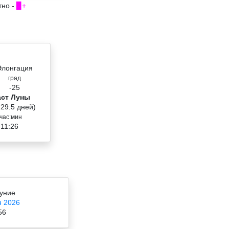
тно -
▉+
Элонгация
град
-25
аст Луны
 29.5 дней)
час:мин
 11:26
уние
я 2026
56