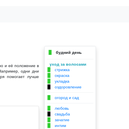
будний день
▉
уход за волосами
но и её положение в
стрижка
▉
Например, одни дни
окраска
▉
аря помогает лучше
укладка
▉
оздоровление
▉
огород и сад
▉
любовь
▉
свадьба
▉
зачатие
▉
интим
▉