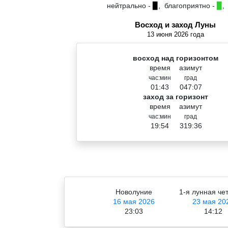
нейтрально -
▉
, благоприятно -
▉
,
Восход и заход Луны
13 июня 2026 года
восход над горизонтом
время
азимут
час:мин
град
01:43
047:07
заход за горизонт
время
азимут
час:мин
град
19:54
319:36
Новолуние
1-я лунная че
16 мая 2026
23 мая 20
23:03
14:12