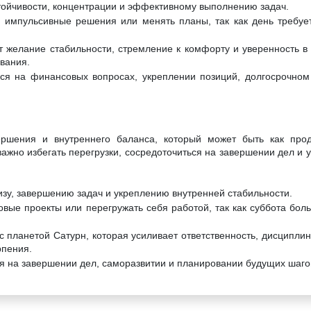
стойчивости, концентрации и эффективному выполнению задач.
 импульсивные решения или менять планы, так как день требуе
т желание стабильности, стремление к комфорту и уверенность в 
ования.
ся на финансовых вопросах, укреплении позиций, долгосрочном
ершения и внутреннего баланса, который может быть как прод
важно избегать перегрузки, сосредоточиться на завершении дел и 
изу, завершению задач и укреплению внутренней стабильности.
овые проекты или перегружать себя работой, так как суббота бол
с планетой Сатурн, которая усиливает ответственность, дисциплин
рпения.
я на завершении дел, саморазвитии и планировании будущих шаго