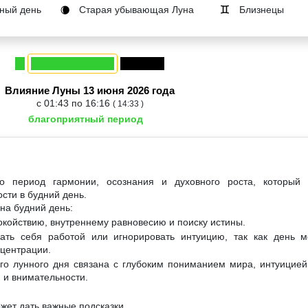
ный день
Старая убывающая Луна
Близнецы
🌘
♊
Влияние Луны 13 июня 2026 года
с 01:43 по 16:16
( 14:33 )
благоприятный период
о период гармонии, осознания и духовного роста, который
сти в будний день.
на будний день:
окойствию, внутреннему равновесию и поиску истины.
ать себя работой или игнорировать интуицию, так как день м
нцентрации.
ого лунного дня связана с глубоким пониманием мира, интуицие
я и внимательности.
жет дать важные подсказки.