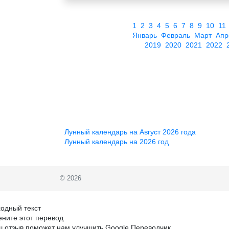
1
2
3
4
5
6
7
8
9
10
11
Январь
Февраль
Март
Апр
2019
2020
2021
2022
Лунный календарь на Август 2026 года
Лунный календарь на 2026 год
© 2026
одный текст
ните этот перевод
 отзыв поможет нам улучшить Google Переводчик