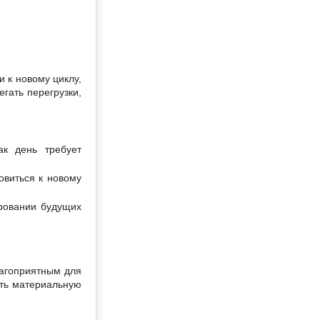
 к новому циклу,
гать перегрузки,
к день требует
овиться к новому
ровании будущих
лагоприятным для
ять материальную