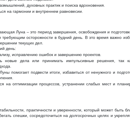
азмышлений, духовных практик и поиска вдохновения.
ься на гармонии и внутреннем равновесии.
вающая Луна – это период завершения, освобождения и подготовки
и требующим осторожности в будний день. В это время важно избе
вершении текущих дел.
ий день:
нализу, исправлению ошибок и завершению проектов.
ь новые дела или принимать импульсивные решения, так ка
дхода.
Луны помогает подвести итоги, избавиться от ненужного и подгот
рпения.
ся на оптимизации процессов, устранении слабых мест и плани
стабильности, практичности и уверенности, который может быть б
бегать спешки, сосредоточиться на долгосрочных целях и укрепл