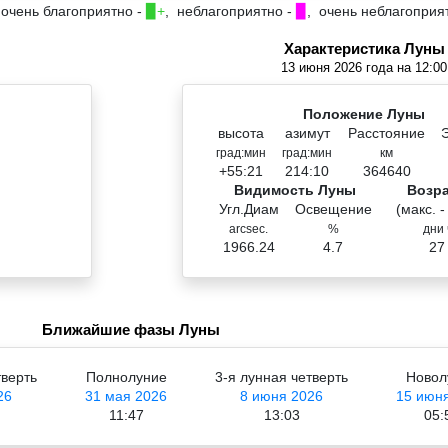
 очень благоприятно -
▉+
, неблагоприятно -
▉
, очень неблагоприя
Характеристика Луны
13 июня 2026 года на 12:00
Положение Луны
высота
азимут
Расстояние
град:мин
град:мин
км
+55:21
214:10
364640
Видимость Луны
Возр
Угл.Диам
Освещение
(макс. -
arcsec.
%
дни 
1966.24
4.7
27
Ближайшие фазы Луны
тверть
Полнолуние
3-я лунная четверть
Новол
26
31 мая 2026
8 июня 2026
15 июн
11:47
13:03
05: