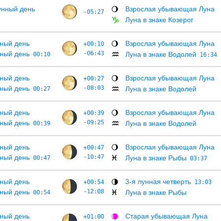
унный день
Взрослая убывающая Луна
🌖
-05:27
Луна в знаке Козерог
♑
ный день
Взрослая убывающая Луна
+00:10
🌖
ный день
-06:43
Луна в знаке Водолей
00:10
♒
16:34
ный день
Взрослая убывающая Луна
+00:27
🌖
ный день
-08:03
Луна в знаке Водолей
00:27
♒
ный день
Взрослая убывающая Луна
+00:39
🌖
ный день
-09:25
Луна в знаке Водолей
00:39
♒
ный день
Взрослая убывающая Луна
+00:47
🌖
ный день
-10:47
Луна в знаке Рыбы
00:47
♓
03:37
ный день
3-я лунная четверть
+00:54
🌗
13:03
ный день
-12:08
Луна в знаке Рыбы
00:54
♓
ный день
Старая убывающая Луна
+01:00
🌘