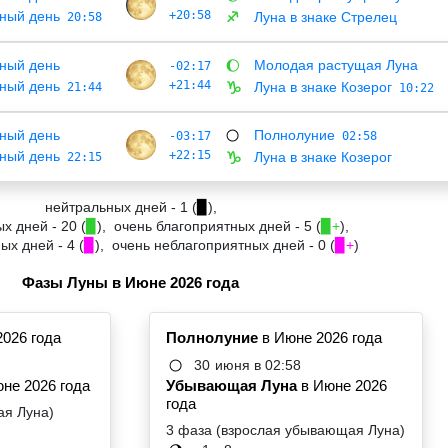
ный день
+20:58
Луна в знаке Стрелец
20:58
♐
ный день
Молодая растущая Луна
-02:17
🌔
ный день
+21:44
Луна в знаке Козерог
21:44
♑
10:22
ный день
Полнолуние
-03:17
🌕
02:58
ный день
+22:15
Луна в знаке Козерог
22:15
♑
нейтральных дней - 1 (
▉
),
х дней - 20 (
▉
), очень благоприятных дней - 5 (
▉+
),
х дней - 4 (
▉
), очень неблагоприятных дней - 0 (
▉+
)
Фазы Луны в Июне 2026 года
2026 года
Полнолуние
в Июне 2026 года
30
июня в 02:58
🌕
не 2026 года
Убывающая Луна
в Июне 2026
года
ая Луна)
3 фаза (взрослая убывающая Луна)