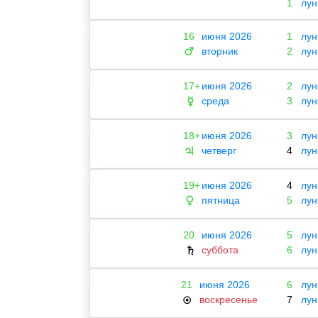
1
лун
16
июня 2026
1
лун
вторник
2
лун
♂
17+
июня 2026
2
лун
среда
3
лун
☿
18+
июня 2026
3
лун
четверг
4
лун
♃
19+
июня 2026
4
лун
пятница
5
лун
♀
20
июня 2026
5
лун
суббота
6
лун
♄
21
июня 2026
6
лун
воскресенье
7
лун
☉