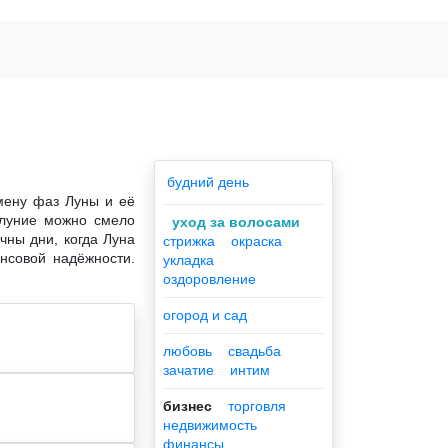
будний день
мену фаз Луны и её
нолуние можно смело
уход за волосами
чны дни, когда Луна
стрижка
окраска
ансовой надёжности.
укладка
оздоровление
огород и сад
любовь
свадьба
зачатие
интим
бизнес
торговля
недвижимость
финансы