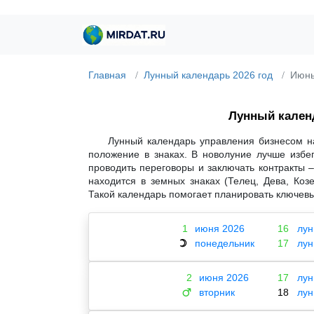
Главная
Лунный календарь 2026 год
Июнь
Лунный кале
Лунный календарь управления бизнесом н
положение в знаках. В новолуние лучше избег
проводить переговоры и заключать контракты –
находится в земных знаках (Телец, Дева, Коз
Такой календарь помогает планировать ключевы
1
июня 2026
16
лун
понедельник
17
лун
☽
2
июня 2026
17
лун
вторник
18
лун
♂