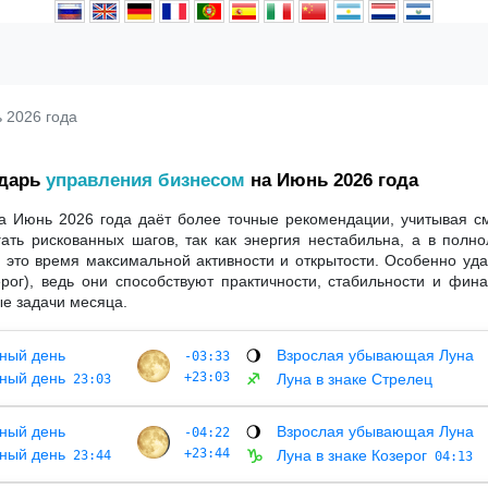
 2026 года
ндарь
управления бизнесом
на Июнь 2026 года
а Июнь 2026 года даёт более точные рекомендации, учитывая с
ать рискованных шагов, так как энергия нестабильна, а в пол
 это время максимальной активности и открытости. Особенно уда
ерог), ведь они способствуют практичности, стабильности и фин
е задачи месяца.
ный день
Взрослая убывающая Луна
-03:33
🌖
ный день
+23:03
Луна в знаке Стрелец
23:03
♐
ный день
Взрослая убывающая Луна
-04:22
🌖
ный день
+23:44
Луна в знаке Козерог
23:44
♑
04:13