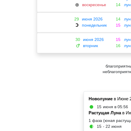
воскресенье
14
лун
☉
29
июня 2026
14
лун
понедельник
15
лун
☽
30
июня 2026
15
лун
вторник
16
лун
♂
благоприятны
неблагоприятны
Новолуние
в Июне 
15
июня в 05:56
🌑
Растущая Луна
в Ию
1 фаза (юная растущ
15
- 22 июня
🌒