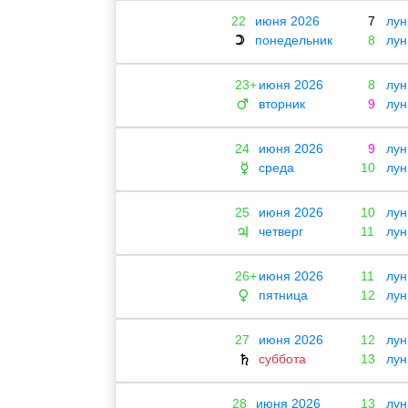
22
июня 2026
7
лун
понедельник
8
лун
☽
23+
июня 2026
8
лун
вторник
9
лун
♂
24
июня 2026
9
лун
среда
10
лун
☿
25
июня 2026
10
лун
четверг
11
лун
♃
26+
июня 2026
11
лун
пятница
12
лун
♀
27
июня 2026
12
лун
суббота
13
лун
♄
28
июня 2026
13
лун