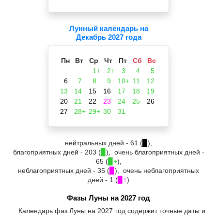
Лунный календарь на
Декабрь 2027 года
Пн
Вт
Ср
Чт
Пт
Сб
Вс
1+
2+
3
4
5
6
7
8
9
10+
11
12
13
14
15
16
17
18
19
20
21
22
23
24
25
26
27
28+
29+
30
31
нейтральных дней - 61 (
▉
),
благоприятных дней - 203 (
▉
), очень благоприятных дней -
65 (
▉+
),
неблагоприятных дней - 35 (
▉
), очень неблагоприятных
дней - 1 (
▉+
)
Фазы Луны на 2027 год
Календарь фаз Луны на 2027 год содержит точные даты и