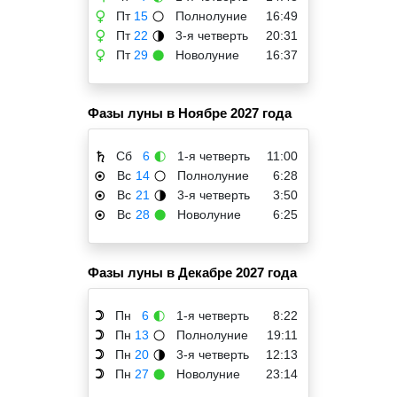
Пт
15
Полнолуние
16:49
♀
🌕
Пт
22
3-я четверть
20:31
♀
🌗
Пт
29
Новолуние
16:37
♀
🌑
Фазы луны в Ноябре 2027 года
Сб
6
1-я четверть
11:00
♄
🌓
Вс
14
Полнолуние
6:28
☉
🌕
Вс
21
3-я четверть
3:50
☉
🌗
Вс
28
Новолуние
6:25
☉
🌑
Фазы луны в Декабре 2027 года
Пн
6
1-я четверть
8:22
☽
🌓
Пн
13
Полнолуние
19:11
☽
🌕
Пн
20
3-я четверть
12:13
☽
🌗
Пн
27
Новолуние
23:14
☽
🌑