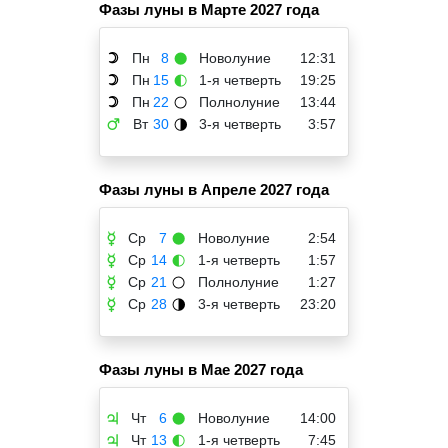
Фазы луны в Марте 2027 года
Пн
8
Новолуние
12:31
☽
🌑
Пн
15
1-я четверть
19:25
☽
🌓
Пн
22
Полнолуние
13:44
☽
🌕
Вт
30
3-я четверть
3:57
♂
🌗
Фазы луны в Апреле 2027 года
Ср
7
Новолуние
2:54
☿
🌑
Ср
14
1-я четверть
1:57
☿
🌓
Ср
21
Полнолуние
1:27
☿
🌕
Ср
28
3-я четверть
23:20
☿
🌗
Фазы луны в Мае 2027 года
Чт
6
Новолуние
14:00
♃
🌑
Чт
13
1-я четверть
7:45
♃
🌓