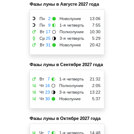
Фазы луны в Августе 2027 года
Пн
2
Новолуние
13:06
☽
🌑
Пн
9
1-я четверть
7:55
☽
🌓
Вт
17
Полнолуние
10:30
♂
🌕
Ср
25
3-я четверть
5:29
☿
🌗
Вт
31
Новолуние
20:42
♂
🌑
Фазы луны в Сентябре 2027 года
Вт
7
1-я четверть
21:32
♂
🌓
Чт
16
Полнолуние
2:05
♃
🌕
Чт
23
3-я четверть
13:22
♃
🌗
Чт
30
Новолуние
5:37
♃
🌑
Фазы луны в Октябре 2027 года
Чт
7
1-я четверть
14:48
♃
🌓