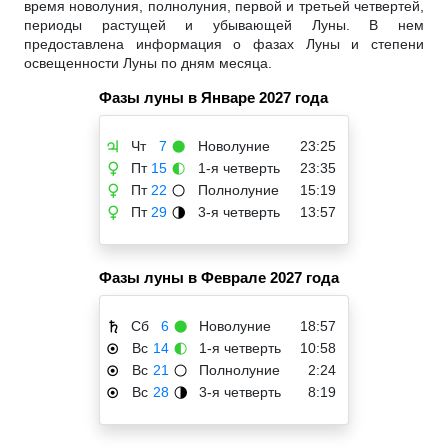
время новолуния, полнолуния, первой и третьей четвертей,
периоды растущей и убывающей Луны. В нем
предоставлена информация о фазах Луны и степени
освещенности Луны по дням месяца.
Фазы луны в Январе 2027 года
Чт
7
Новолуние
23:25
♃
🌑
Пт
15
1-я четверть
23:35
♀
🌓
Пт
22
Полнолуние
15:19
♀
🌕
Пт
29
3-я четверть
13:57
♀
🌗
Фазы луны в Феврале 2027 года
Сб
6
Новолуние
18:57
♄
🌑
Вс
14
1-я четверть
10:58
☉
🌓
Вс
21
Полнолуние
2:24
☉
🌕
Вс
28
3-я четверть
8:19
☉
🌗