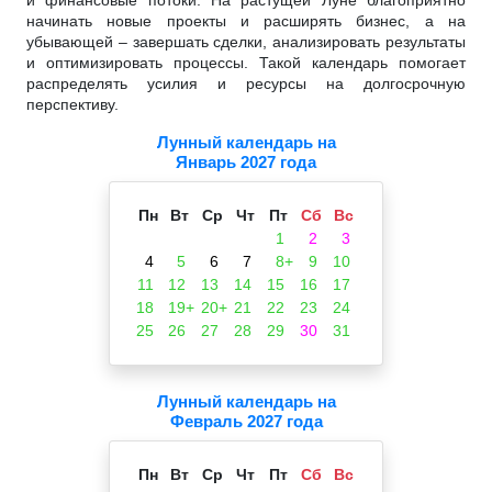
начинать новые проекты и расширять бизнес, а на
убывающей – завершать сделки, анализировать результаты
и оптимизировать процессы. Такой календарь помогает
распределять усилия и ресурсы на долгосрочную
перспективу.
Лунный календарь на
Январь 2027 года
Пн
Вт
Ср
Чт
Пт
Сб
Вс
1
2
3
4
5
6
7
8+
9
10
11
12
13
14
15
16
17
18
19+
20+
21
22
23
24
25
26
27
28
29
30
31
Лунный календарь на
Февраль 2027 года
Пн
Вт
Ср
Чт
Пт
Сб
Вс