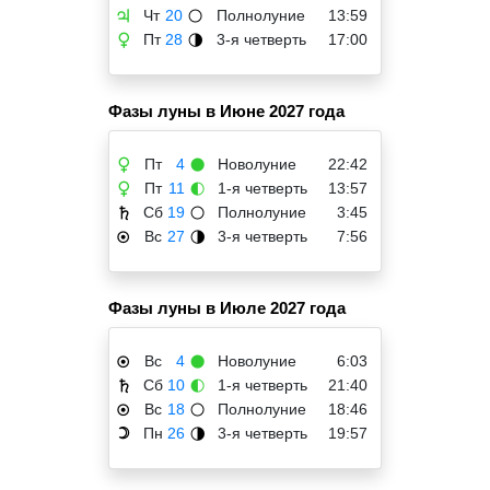
Чт
20
Полнолуние
13:59
♃
🌕
Пт
28
3-я четверть
17:00
♀
🌗
Фазы луны в Июне 2027 года
Пт
4
Новолуние
22:42
♀
🌑
Пт
11
1-я четверть
13:57
♀
🌓
Сб
19
Полнолуние
3:45
♄
🌕
Вс
27
3-я четверть
7:56
☉
🌗
Фазы луны в Июле 2027 года
Вс
4
Новолуние
6:03
☉
🌑
Сб
10
1-я четверть
21:40
♄
🌓
Вс
18
Полнолуние
18:46
☉
🌕
Пн
26
3-я четверть
19:57
☽
🌗