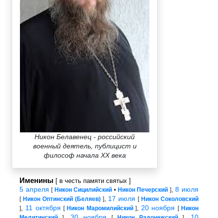
Никон Белавенец - российский
военный деятель, публицист и
философ начала XX века
Именины
[ в честь памяти святых ]
5 апреля
,
8 июля
[
Никон Сицилийский
•
Никон Печерский
]
,
17 июля
[
Никон Оптинский (Беляев)
]
[
Никон Соколовский
,
11 октября
,
20 ноября
]
[
Никон Маромилийский
]
[
Никон
,
30 ноября
,
10
Мелитинский
]
[
Никон Радонежский
]