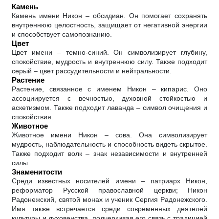
Камень
Камень имени Никон – обсидиан. Он помогает сохранять
внутреннюю целостность, защищает от негативной энергии
и способствует самопознанию.
Цвет
Цвет имени – темно-синий. Он символизирует глубину,
спокойствие, мудрость и внутреннюю силу. Также подходит
серый – цвет рассудительности и нейтральности.
Растение
Растение, связанное с именем Никон – кипарис. Оно
ассоциируется с вечностью, духовной стойкостью и
аскетизмом. Также подходит лаванда – символ очищения и
спокойствия.
Животное
Животное имени Никон – сова. Она символизирует
мудрость, наблюдательность и способность видеть скрытое.
Также подходит волк – знак независимости и внутренней
силы.
Знаменитости
Среди известных носителей имени – патриарх Никон,
реформатор Русской православной церкви; Никон
Радонежский, святой монах и ученик Сергия Радонежского.
Имя также встречается среди современных деятелей
культуры и духовенства, подчеркивая его связь с традицией