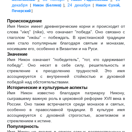
декабря
,
24 декабря
[
Никон (Беляев)
]
[
Никон Сухой,
Печерский
]
Происхождение
Имя Никон имеет древнегреческие корни и происходит от
слова "νίκη" (nike), что означает "победа". Оно связано с
глаголом "νικάω" – побеждать. В христианской традиции
имя стало популярным благодаря святым и монахам,
носившим его, особенно в Византии и на Руси.
Значение
Имя Никон означает "победитель", "тот, кто одерживает
победу". Оно несет в себе силу, решительность и
стремление к преодолению трудностей. Это имя
ассоциируется с внутренней стойкостью и духовной
победой над обстоятельствами.
Исторические и культурные аспекты
Имя Никон известно благодаря патриарху Никону,
сыгравшему важную роль в церковной реформе XVII века в
России. Оно также встречается среди монахов и святых,
особенно в православной традиции. В культуре имя
ассоциируется с духовной строгостью, аскетизмом и
стремлением к истине.
Популярность
Имя Никон не входит в список самых распространенных