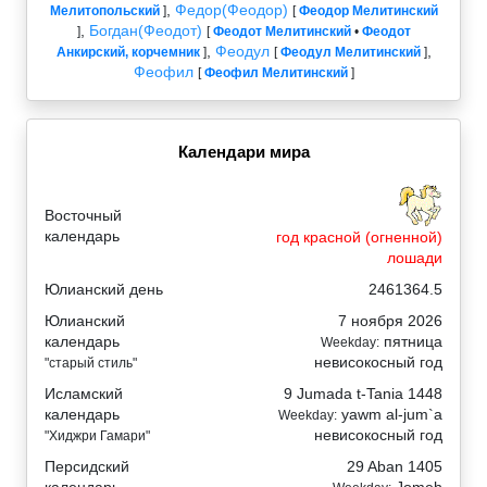
,
Федор(Феодор)
Мелитопольский
]
[
Феодор Мелитинский
,
Богдан(Феодот)
]
[
Феодот Мелитинский
•
Феодот
,
Феодул
,
Анкирский, корчемник
]
[
Феодул Мелитинский
]
Феофил
[
Феофил Мелитинский
]
Календари мира
Восточный
календарь
год красной (огненной)
лошади
Юлианский день
2461364.5
Юлианский
7 ноября 2026
календарь
пятница
Weekday:
невисокосный год
"старый стиль"
Исламский
9 Jumada t-Tania 1448
календарь
yawm al-jum`a
Weekday:
невисокосный год
"Хиджри Гамари"
Персидский
29 Aban 1405