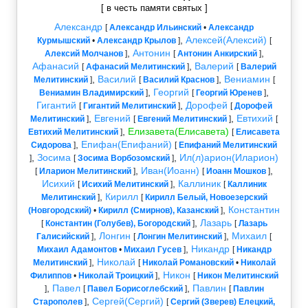
[ в честь памяти святых ]
Александр
[
Александр Ильинский
•
Александр
,
Алексей(Алексий)
Курмышский
•
Александр Крылов
]
[
,
Антонин
,
Алексий Молчанов
]
[
Антонин Анкирский
]
Афанасий
,
Валерий
[
Афанасий Мелитинский
]
[
Валерий
,
Василий
,
Вениамин
Мелитинский
]
[
Василий Краснов
]
[
,
Георгий
,
Вениамин Владимирский
]
[
Георгий Юренев
]
Гигантий
,
Дорофей
[
Гигантий Мелитинский
]
[
Дорофей
,
Евгений
,
Евтихий
Мелитинский
]
[
Евгений Мелитинский
]
[
,
Елизавета(Елисавета)
Евтихий Мелитинский
]
[
Елисавета
,
Епифан(Епифаний)
Сидорова
]
[
Епифаний Мелитинский
,
Зосима
,
Ил(л)арион(Иларион)
]
[
Зосима Ворбозомский
]
,
Иван(Иоанн)
,
[
Иларион Мелитинский
]
[
Иоанн Мошков
]
Исихий
,
Каллиник
[
Исихий Мелитинский
]
[
Каллиник
,
Кирилл
Мелитинский
]
[
Кирилл Белый, Новоезерский
,
Константин
(Новгородский)
•
Кирилл (Смирнов), Казанский
]
,
Лазарь
[
Константин (Голубев), Богородский
]
[
Лазарь
,
Лонгин
,
Михаил
Галисийский
]
[
Лонгин Мелитинский
]
[
,
Никандр
Михаил Адамонтов
•
Михаил Гусев
]
[
Никандр
,
Николай
Мелитинский
]
[
Николай Романовский
•
Николай
,
Никон
Филиппов
•
Николай Троицкий
]
[
Никон Мелитинский
,
Павел
,
Павлин
]
[
Павел Борисоглебский
]
[
Павлин
,
Сергей(Сергий)
Старополев
]
[
Сергий (Зверев) Елецкий,