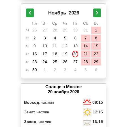
Ноябрь
2026
Пн
Вт
Ср
Чт
Пт
Сб
Вс
26
27
28
29
30
31
1
44
2
3
4
5
6
7
8
45
9
10
11
12
13
14
15
46
16
17
18
19
20
21
22
47
23
24
25
26
27
28
29
48
30
1
2
3
4
5
6
49
Солнце в Москве
20 ноября 2026
08:15
Восход
,
час:мин
12:15
Зенит,
час:мин
16:15
Заход
,
час:мин