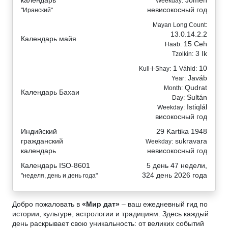
календарь
Jomeh
Weekday:
невисокосный год
"Иранский"
Mayan Long Count:
13.0.14.2.2
Календарь майя
15 Ceh
Haab:
3 Ik
Tzolkin:
1
10
Kull-i-Shay:
Váhid:
Javáb
Year:
Qudrat
Month:
Календарь Бахаи
Sultán
Day:
Istiqlál
Weekday:
високосный год
Индийский
29 Kartika 1948
гражданский
sukravara
Weekday:
календарь
невисокосный год
Календарь ISO-8601
5 день 47 недели,
324 день 2026 года
"неделя, день и день года"
Добро пожаловать в
«Мир дат»
– ваш ежедневный гид по
истории, культуре, астрологии и традициям. Здесь каждый
день раскрывает свою уникальность: от великих событий