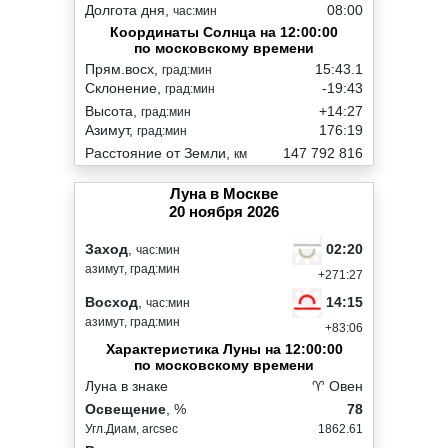
Долгота дня,
08:00
час:мин
Координаты Солнца на 12:00:00
по московскому времени
Прям.восх,
15:43.1
град:мин
Склонение,
-19:43
град:мин
Высота,
+14:27
град:мин
Азимут,
176:19
град:мин
Расстояние от Земли,
147 792 816
км
Луна в Москве
20 ноября 2026
02:20
Заход
,
час:мин
азимут, град:мин
+271:27
14:15
Восход
,
час:мин
азимут, град:мин
+83:06
Характеристика Луны на 12:00:00
по московскому времени
Луна в знаке
♈ Овен
Освещение
, %
78
Угл.Диам, arcsec
1862.61