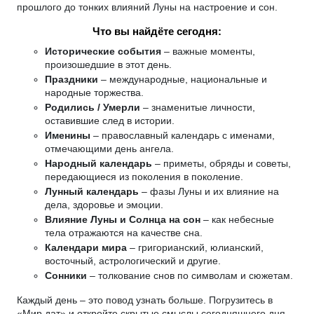
прошлого до тонких влияний Луны на настроение и сон.
Что вы найдёте сегодня:
Исторические события
– важные моменты,
произошедшие в этот день.
Праздники
– международные, национальные и
народные торжества.
Родились / Умерли
– знаменитые личности,
оставившие след в истории.
Именины
– православный календарь с именами,
отмечающими день ангела.
Народный календарь
– приметы, обряды и советы,
передающиеся из поколения в поколение.
Лунный календарь
– фазы Луны и их влияние на
дела, здоровье и эмоции.
Влияние Луны и Солнца на сон
– как небесные
тела отражаются на качестве сна.
Календари мира
– григорианский, юлианский,
восточный, астрологический и другие.
Сонники
– толкование снов по символам и сюжетам.
Каждый день – это повод узнать больше. Погрузитесь в
«Мир дат» и откройте скрытые смыслы сегодняшнего дня.