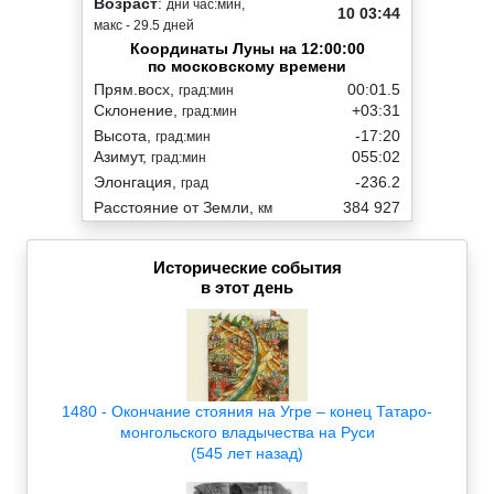
Возраст
:
дни час:мин,
10 03:44
макс - 29.5 дней
Координаты Луны на 12:00:00
по московскому времени
Прям.восх,
00:01.5
град:мин
Склонение,
+03:31
град:мин
Высота,
-17:20
град:мин
Азимут,
055:02
град:мин
Элонгация,
-236.2
град
Расстояние от Земли,
384 927
км
Исторические события
в этот день
1480 - Окончание стояния на Угре – конец Татаро-
монгольского владычества на Руси
(545 лет назад)