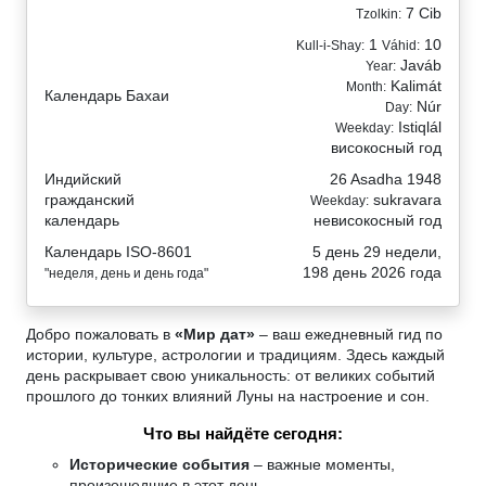
7 Cib
Tzolkin:
1
10
Kull-i-Shay:
Váhid:
Javáb
Year:
Kalimát
Month:
Календарь Бахаи
Núr
Day:
Istiqlál
Weekday:
високосный год
Индийский
26 Asadha 1948
гражданский
sukravara
Weekday:
календарь
невисокосный год
Календарь ISO-8601
5 день 29 недели,
198 день 2026 года
"неделя, день и день года"
Добро пожаловать в
«Мир дат»
– ваш ежедневный гид по
истории, культуре, астрологии и традициям. Здесь каждый
день раскрывает свою уникальность: от великих событий
прошлого до тонких влияний Луны на настроение и сон.
Что вы найдёте сегодня:
Исторические события
– важные моменты,
произошедшие в этот день.