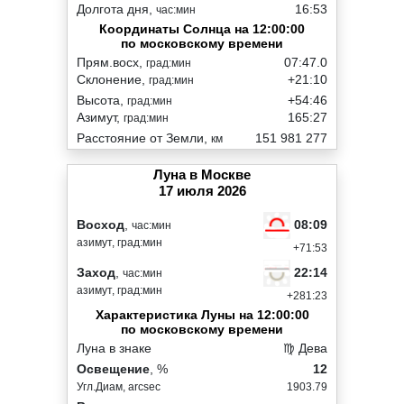
Долгота дня,
16:53
час:мин
Координаты Солнца на 12:00:00
по московскому времени
Прям.восх,
07:47.0
град:мин
Склонение,
+21:10
град:мин
Высота,
+54:46
град:мин
Азимут,
165:27
град:мин
Расстояние от Земли,
151 981 277
км
Луна в Москве
17 июля 2026
08:09
Восход
,
час:мин
азимут, град:мин
+71:53
22:14
Заход
,
час:мин
азимут, град:мин
+281:23
Характеристика Луны на 12:00:00
по московскому времени
Луна в знаке
♍ Дева
Освещение
, %
12
Угл.Диам, arcsec
1903.79