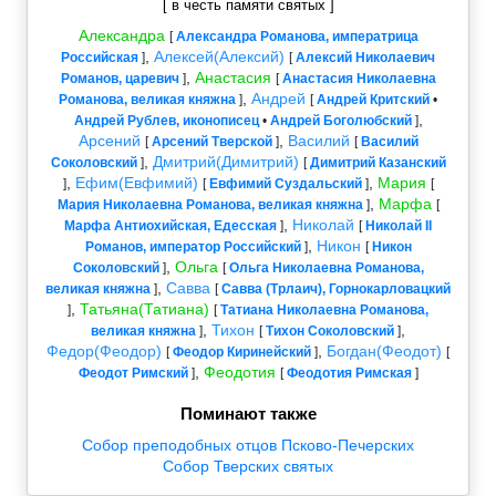
[ в честь памяти святых ]
Александра
[
Александра Романова, императрица
,
Алексей(Алексий)
Российская
]
[
Алексий Николаевич
,
Анастасия
Романов, царевич
]
[
Анастасия Николаевна
,
Андрей
Романова, великая княжна
]
[
Андрей Критский
•
,
Андрей Рублев, иконописец
•
Андрей Боголюбский
]
Арсений
,
Василий
[
Арсений Тверской
]
[
Василий
,
Дмитрий(Димитрий)
Соколовский
]
[
Димитрий Казанский
,
Ефим(Евфимий)
,
Мария
]
[
Евфимий Суздальский
]
[
,
Марфа
Мария Николаевна Романова, великая княжна
]
[
,
Николай
Марфа Антиохийская, Едесская
]
[
Николай II
,
Никон
Романов, император Российский
]
[
Никон
,
Ольга
Соколовский
]
[
Ольга Николаевна Романова,
,
Савва
великая княжна
]
[
Савва (Трлаич), Горнокарловацкий
,
Татьяна(Татиана)
]
[
Татиана Николаевна Романова,
,
Тихон
,
великая княжна
]
[
Тихон Соколовский
]
Федор(Феодор)
,
Богдан(Феодот)
[
Феодор Киринейский
]
[
,
Феодотия
Феодот Римский
]
[
Феодотия Римская
]
Поминают также
Собор преподобных отцов Псково-Печерских
Собор Тверских святых