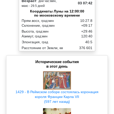
Возраст
:
дни час:мин,
03 07:42
макс - 29.5 дней
Координаты Луны на 12:00:00
по московскому времени
Прям.восх,
10:27.8
град:мин
Склонение,
+09:17
град:мин
Высота,
+29:46
град:мин
Азимут,
120:40
град:мин
Элонгация,
40.5
град
Расстояние от Земли,
376 601
км
Исторические события
в этот день
1429 - В Реймском соборе состоялась коронация
короля Франции Карла VII
(597 лет назад)