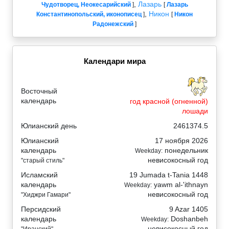
,
Лазарь
Чудотворец, Неокесарийский
]
[
Лазарь
,
Никон
Константинопольский, иконописец
]
[
Никон
Радонежский
]
Календари мира
Восточный
календарь
год красной (огненной)
лошади
Юлианский день
2461374.5
Юлианский
17 ноября 2026
календарь
понедельник
Weekday:
невисокосный год
"старый стиль"
Исламский
19 Jumada t-Tania 1448
календарь
yawm al-'ithnayn
Weekday:
невисокосный год
"Хиджри Гамари"
Персидский
9 Azar 1405
календарь
Doshanbeh
Weekday:
невисокосный год