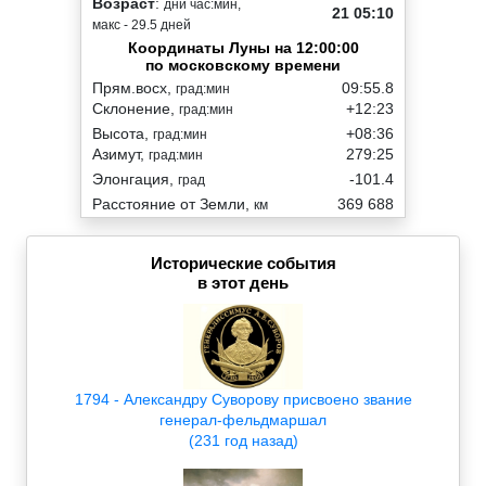
Возраст
:
дни час:мин,
21 05:10
макс - 29.5 дней
Координаты Луны на 12:00:00
по московскому времени
Прям.восх,
09:55.8
град:мин
Склонение,
+12:23
град:мин
Высота,
+08:36
град:мин
Азимут,
279:25
град:мин
Элонгация,
-101.4
град
Расстояние от Земли,
369 688
км
Исторические события
в этот день
1794 - Александру Суворову присвоено звание
генерал-фельдмаршал
(231 год назад)