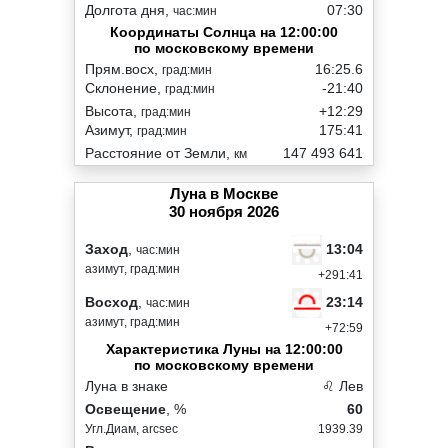
Долгота дня,
07:30
час:мин
Координаты Солнца на 12:00:00
по московскому времени
Прям.восх,
16:25.6
град:мин
Склонение,
-21:40
град:мин
Высота,
+12:29
град:мин
Азимут,
175:41
град:мин
Расстояние от Земли,
147 493 641
км
Луна в Москве
30 ноября 2026
13:04
Заход
,
час:мин
азимут, град:мин
+291:41
23:14
Восход
,
час:мин
азимут, град:мин
+72:59
Характеристика Луны на 12:00:00
по московскому времени
Луна в знаке
♌ Лев
Освещение
, %
60
Угл.Диам, arcsec
1939.39