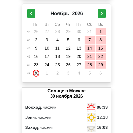
Ноябрь
2026
Пн
Вт
Ср
Чт
Пт
Сб
Вс
26
27
28
29
30
31
1
44
2
3
4
5
6
7
8
45
9
10
11
12
13
14
15
46
16
17
18
19
20
21
22
47
23
24
25
26
27
28
29
48
30
1
2
3
4
5
6
49
Солнце в Москве
30 ноября 2026
08:33
Восход
,
час:мин
12:18
Зенит,
час:мин
16:03
Заход
,
час:мин