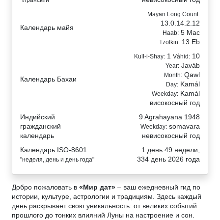
"Иранский"
Mayan Long Count:
13.0.14.2.12
Календарь майя
5 Mac
Haab:
13 Eb
Tzolkin:
1
10
Kull-i-Shay:
Váhid:
Javáb
Year:
Qawl
Month:
Календарь Бахаи
Kamál
Day:
Kamál
Weekday:
високосный год
Индийский
9 Agrahayana 1948
гражданский
somavara
Weekday:
календарь
невисокосный год
Календарь ISO-8601
1 день 49 недели,
334 день 2026 года
"неделя, день и день года"
Добро пожаловать в
«Мир дат»
– ваш ежедневный гид по
истории, культуре, астрологии и традициям. Здесь каждый
день раскрывает свою уникальность: от великих событий
прошлого до тонких влияний Луны на настроение и сон.