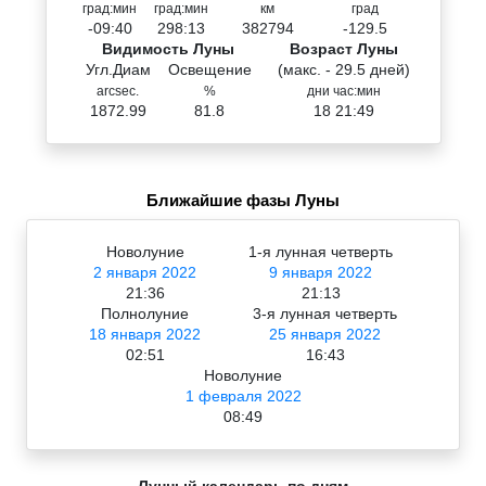
град:мин
град:мин
км
град
-09:40
298:13
382794
-129.5
Видимость Луны
Возраст Луны
Угл.Диам
Освещение
(макс. - 29.5 дней)
arcsec.
%
дни час:мин
1872.99
81.8
18 21:49
Ближайшие фазы Луны
Новолуние
1-я лунная четверть
2 января 2022
9 января 2022
21:36
21:13
Полнолуние
3-я лунная четверть
18 января 2022
25 января 2022
02:51
16:43
Новолуние
1 февраля 2022
08:49
Лунный календарь по дням