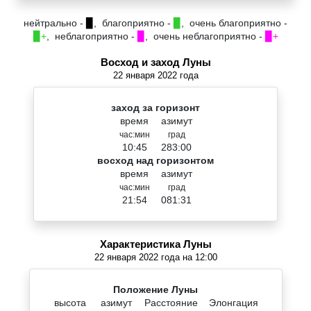
нейтрально -
▉
, благоприятно -
▉
, очень благоприятно -
▉+
, неблагоприятно -
▉
, очень неблагоприятно -
▉+
Восход и заход Луны
22 января 2022 года
заход за горизонт
время
азимут
час:мин
град
10:45
283:00
восход над горизонтом
время
азимут
час:мин
град
21:54
081:31
Характеристика Луны
22 января 2022 года на 12:00
Положение Луны
высота
азимут
Расстояние
Элонгация