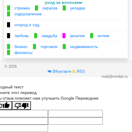
уход за волосами
стрижка
окраска
укладка
▉
▉
▉
оздоровление
▉
огород и сад
▉
любовь
свадьба
зачатие
интим
▉
▉
▉
▉
бизнес
торговля
недвижимость
▉
▉
▉
финансы
▉
© 2026
ВКонтакте
RSS
mail@mirdat.ru
одный текст
ните этот перевод
 отзыв поможет нам улучшить Google Переводчик