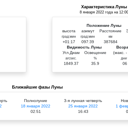
Характеристика Луны
8 января 2022 года на 12:0
Положение Луны
высота
азимут
Расстояние
град:мин
град:мин
км
+01:17
097:39
387684
Видимость Луны
Возр
Угл.Диам
Освещение
(макс. -
arcsec.
%
дни 
1849.37
35.9
06
Ближайшие фазы Луны
ерть
Полнолуние
3-я лунная четверть
Нов
2
18 января 2022
25 января 2022
1 фев
02:51
16:43
0