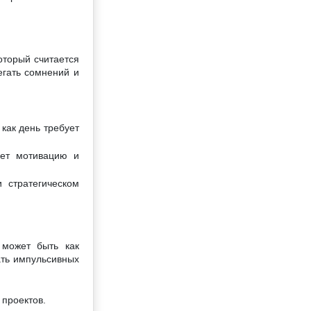
оторый считается
егать сомнений и
как день требует
ает мотивацию и
 стратегическом
 может быть как
ать импульсивных
 проектов.