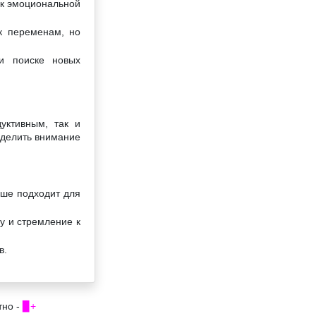
 к эмоциональной
 к переменам, но
и поиске новых
уктивным, так и
уделить внимание
ьше подходит для
у и стремление к
в.
тно -
▉+