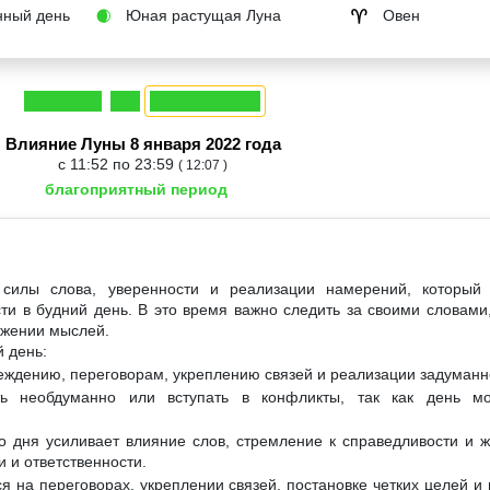
ный день
Юная растущая Луна
Овен
🌒
♈
Влияние Луны 8 января 2022 года
с 11:52 по 23:59
( 12:07 )
благоприятный период
силы слова, уверенности и реализации намерений, который
и в будний день. В это время важно следить за своими словами,
ажении мыслей.
 день:
беждению, переговорам, укреплению связей и реализации задуманн
ь необдуманно или вступать в конфликты, так как день мо
о дня усиливает влияние слов, стремление к справедливости и 
 и ответственности.
я на переговорах, укреплении связей, постановке четких целей и