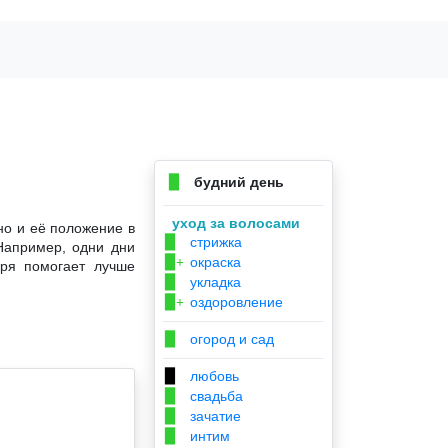
будний день
▉
уход за волосами
но и её положение в
стрижка
▉
Например, одни дни
окраска
▉+
аря помогает лучше
укладка
▉
оздоровление
▉+
огород и сад
▉
любовь
▉
свадьба
▉
зачатие
▉
интим
▉