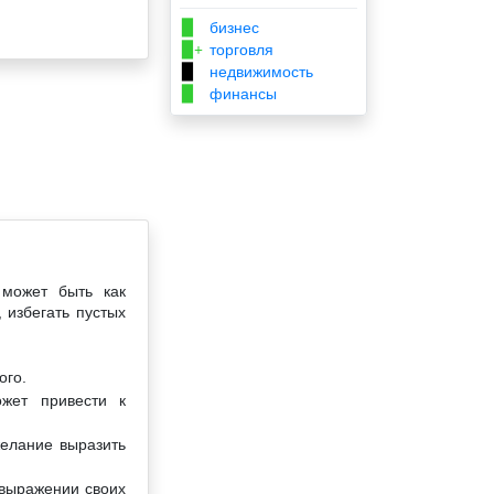
бизнес
▉
торговля
▉+
недвижимость
▉
финансы
▉
 может быть как
 избегать пустых
ого.
жет привести к
желание выразить
 выражении своих