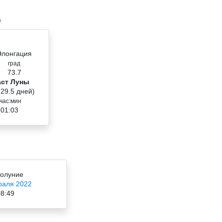
0
Элонгация
град
73.7
аст Луны
 29.5 дней)
час:мин
 01:03
олуние
раля 2022
8:49