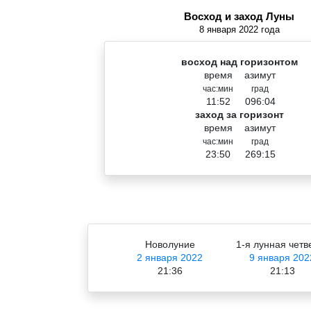
Восход и заход Луны
8 января 2022 года
восход над горизонтом
время
азимут
час:мин
град
11:52
096:04
заход за горизонт
время
азимут
час:мин
град
23:50
269:15
Новолуние
1-я лунная четв
2 января 2022
9 января 202
21:36
21:13