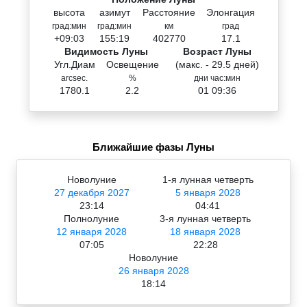
высота
азимут
Расстояние
Элонгация
град:мин
град:мин
км
град
+09:03
155:19
402770
17.1
Видимость Луны
Возраст Луны
Угл.Диам
Освещение
(макс. - 29.5 дней)
arcsec.
%
дни час:мин
1780.1
2.2
01 09:36
Ближайшие фазы Луны
Новолуние
1-я лунная четверть
27 декабря 2027
5 января 2028
23:14
04:41
Полнолуние
3-я лунная четверть
12 января 2028
18 января 2028
07:05
22:28
Новолуние
26 января 2028
18:14