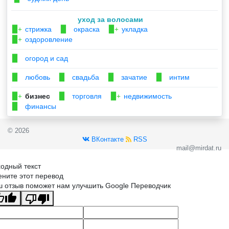
уход за волосами
стрижка
окраска
укладка
▉+
▉
▉+
оздоровление
▉+
огород и сад
▉
любовь
свадьба
зачатие
интим
▉
▉
▉
▉
бизнес
торговля
недвижимость
▉+
▉
▉+
финансы
▉
© 2026
ВКонтакте
RSS
mail@mirdat.ru
одный текст
ните этот перевод
 отзыв поможет нам улучшить Google Переводчик