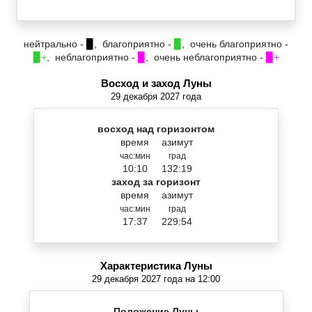
нейтрально -
▉
, благоприятно -
▉
, очень благоприятно -
▉+
, неблагоприятно -
▉
, очень неблагоприятно -
▉+
Восход и заход Луны
29 декабря 2027 года
восход над горизонтом
время
азимут
час:мин
град
10:10
132:19
заход за горизонт
время
азимут
час:мин
град
17:37
229:54
Характеристика Луны
29 декабря 2027 года на 12:00
Положение Луны