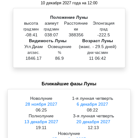
10 декабря 2027 года на 12:00
Положение Луны
высота
азимут
Расстояние
Элонгация
град:мин
град:мин
км
град
-08:41
038:07
388356
-222.5
Видимость Луны
Возраст Луны
Угл.Диам
Освещение
(макс. - 29.5 дней)
arcsec.
%
дни час:мин
1846.17
86.9
11 06:42
Ближайшие фазы Луны
Новолуние
1-я лунная четверть
28 ноября 2027
6 декабря 2027
06:25
08:22
Полнолуние
3-я лунная четверть
13 декабря 2027
20 декабря 2027
19:11
12:13
Новолуние