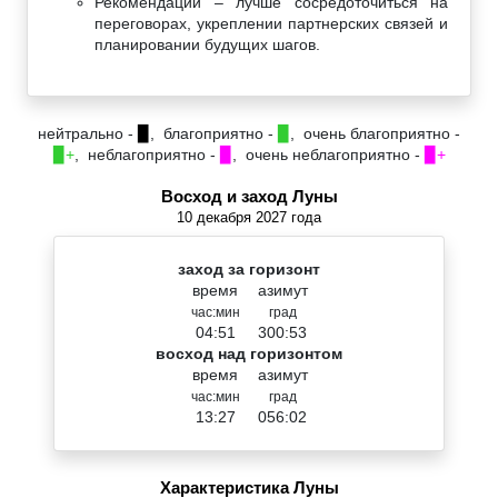
Рекомендации – лучше сосредоточиться на
переговорах, укреплении партнерских связей и
планировании будущих шагов.
нейтрально -
▉
, благоприятно -
▉
, очень благоприятно -
▉+
, неблагоприятно -
▉
, очень неблагоприятно -
▉+
Восход и заход Луны
10 декабря 2027 года
заход за горизонт
время
азимут
час:мин
град
04:51
300:53
восход над горизонтом
время
азимут
час:мин
град
13:27
056:02
Характеристика Луны