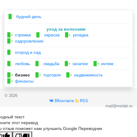
будний день
▉
уход за волосами
стрижка
окраска
укладка
▉+
▉
▉+
оздоровление
▉+
огород и сад
▉
любовь
свадьба
зачатие
интим
▉
▉
▉+
▉+
бизнес
торговля
недвижимость
▉+
▉+
▉+
финансы
▉+
© 2026
ВКонтакте
RSS
mail@mirdat.ru
одный текст
ните этот перевод
 отзыв поможет нам улучшить Google Переводчик