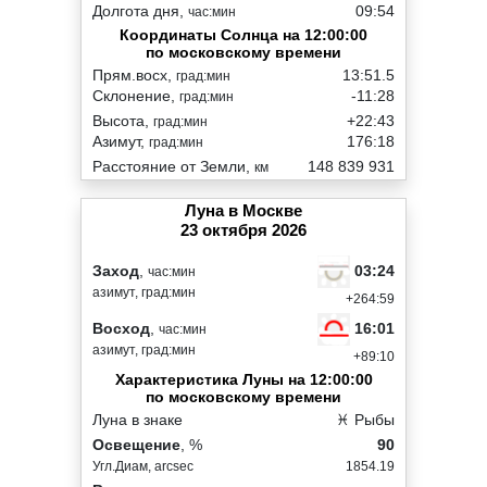
Долгота дня,
09:54
час:мин
Координаты Солнца на 12:00:00
по московскому времени
Прям.восх,
13:51.5
град:мин
Склонение,
-11:28
град:мин
Высота,
+22:43
град:мин
Азимут,
176:18
град:мин
Расстояние от Земли,
148 839 931
км
Луна в Москве
23 октября 2026
03:24
Заход
,
час:мин
азимут, град:мин
+264:59
16:01
Восход
,
час:мин
азимут, град:мин
+89:10
Характеристика Луны на 12:00:00
по московскому времени
Луна в знаке
♓ Рыбы
Освещение
, %
90
Угл.Диам, arcsec
1854.19