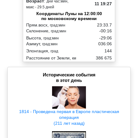
Возраст
:
дни час:мин,
11 19:27
макс - 29.5 дней
Координаты Луны на 12:00:00
по московскому времени
Прям.восх,
23:33.7
град:мин
Склонение,
-00:16
град:мин
Высота,
-29:06
град:мин
Азимут,
036:06
град:мин
Элонгация,
144
град
Расстояние от Земли,
386 675
км
Исторические события
в этот день
1814 - Проведена первая в Европе пластическая
операция
(211 лет назад)