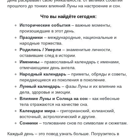
день раскрывает свою уникальность: от великих событий
прошлого до тонких влияний Луны на настроение и сон.
Что вы найдёте сегодня:
Исторические события
– важные моменты,
произошедшие в этот день.
Праздники
– международные, национальные и
народные торжества.
Родились / Умерли
– знаменитые личности,
оставившие след в истории.
Именины
– православный календарь с именами,
отмечающими день ангела.
Народный календарь
– приметы, обряды и советы,
передающиеся из поколения в поколение.
Лунный календарь
– фазы Луны и их влияние на
дела, здоровье и эмоции.
Влияние Луны и Солнца на сон
– как небесные
тела отражаются на качестве сна.
Календари мира
– григорианский, юлианский,
восточный, астрологический и другие.
Сонники
– толкование снов по символам и сюжетам.
Каждый день – это повод узнать больше. Погрузитесь в