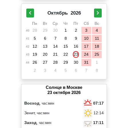
Октябрь
2026
Пн
Вт
Ср
Чт
Пт
Сб
Вс
28
29
30
1
2
3
4
40
5
6
7
8
9
10
11
41
12
13
14
15
16
17
18
42
19
20
21
22
23
24
25
43
26
27
28
29
30
31
1
44
2
3
4
5
6
7
8
Солнце в Москве
23 октября 2026
07:17
Восход
,
час:мин
12:14
Зенит,
час:мин
17:11
Заход
,
час:мин