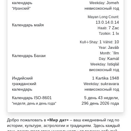
календарь
Jomeh
Weekday:
невисокосный год
"Иранский"
Mayan Long Count:
13.0.14.0.14
Календарь майя
7 Zac
Haab:
1 Ix
Tzolkin:
1
10
Kull-i-Shay:
Váhid:
Javáb
Year:
`Ilm
Month:
Календарь Бахаи
Kamál
Day:
Istiqlál
Weekday:
високосный год
Индийский
1 Kartika 1948
гражданский
sukravara
Weekday:
календарь
невисокосный год
Календарь ISO-8601
5 день 43 недели,
296 день 2026 года
"неделя, день и день года"
Добро пожаловать в
«Мир дат»
– ваш ежедневный гид по
истории, культуре, астрологии и традициям. Здесь каждый