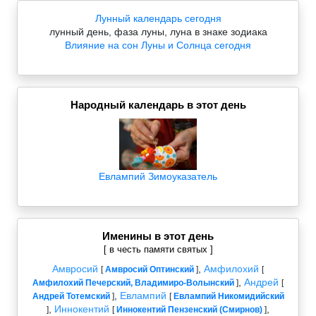
Лунный календарь сегодня
лунный день, фаза луны, луна в знаке зодиака
Влияние на сон Луны и Солнца сегодня
Народный календарь в этот день
Евлампий Зимоуказатель
Именины в этот день
[ в честь памяти святых ]
Амвросий
,
Амфилохий
[
Амвросий Оптинский
]
[
,
Андрей
Амфилохий Печерский, Владимиро-Волынский
]
[
,
Евлампий
Андрей Тотемский
]
[
Евлампий Никомидийский
,
Иннокентий
,
]
[
Иннокентий Пензенский (Смирнов)
]