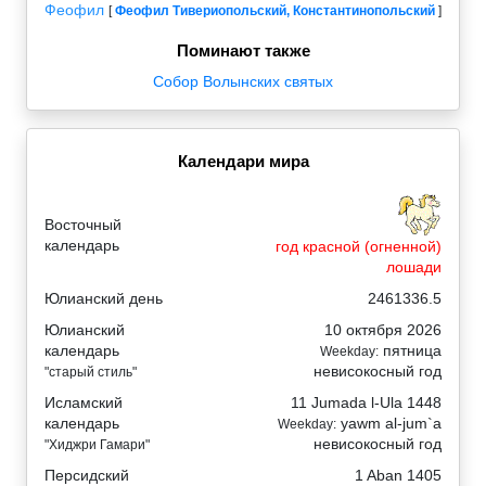
Феофил
[
Феофил Тивериопольский, Константинопольский
]
Поминают также
Собор Волынских святых
Календари мира
Восточный
календарь
год красной (огненной)
лошади
Юлианский день
2461336.5
Юлианский
10 октября 2026
календарь
пятница
Weekday:
невисокосный год
"старый стиль"
Исламский
11 Jumada l-Ula 1448
календарь
yawm al-jum`a
Weekday:
невисокосный год
"Хиджри Гамари"
Персидский
1 Aban 1405