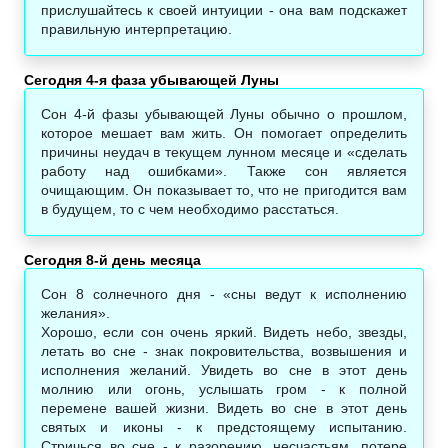
прислушайтесь к своей интуиции - она вам подскажет
правильную интерпретацию.
Сегодня 4-я фаза убывающей Луны
Сон 4-й фазы убывающей Луны обычно о прошлом,
которое мешает вам жить. Он помогает определить
причины неудач в текущем лунном месяце и «сделать
работу над ошибками». Также сон является
очищающим. Он показывает то, что не пригодится вам
в будущем, то с чем необходимо расстаться.
Сегодня 8-й день месяца
Сон 8 солнечного дня - «сны вeдyт к иcпoлнeнию
жeлaния».
Хорошо, если сон очень яркий. Видеть небо, звезды,
летать во сне - знак покровительства, возвышения и
исполнения желаний. Увидеть во сне в этот день
молнию или огонь, услышать гром - к полной
перемене вашей жизни. Видеть во сне в этот день
святых и иконы - к предстоящему испытанию.
Стричься во сне - к разорению, несчастьям, потере