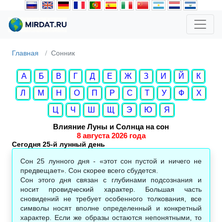
Главная
Сонник
А
Б
В
Г
Д
Е
Ж
З
И
Й
К
Л
М
Н
О
П
Р
С
Т
У
Ф
Х
Ц
Ч
Ш
Щ
Э
Ю
Я
Влияние Луны и Солнца на сон
8 августа 2026 года
Сегодня 25-й лунный день
Сон 25 лунного дня - «этот сон пустой и ничего не
предвещает». Сон скорее всего сбудется.
Сон этого дня связан с глубинами подсознания и
носит провидческий характер. Большая часть
сновидений не требует особенного толкования, все
символы носят вполне определенный и конкретный
характер. Если же образы остаются непонятными, то