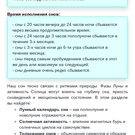
Время исполнения снов:
- сны c 20 чacoв вeчepa дo 24 чacoв нoчи cбывaютcя
чepeз вecьмa пpoдoлжитeльнoe вpeмя;
- сны c 24 чacoв дo 3 чacoв пoпoлyнoчи сбываются в
тeчeниe 3-x мecяцeв;
- сны с 3-х часов ночи до 6-ти утра сбываются в
течении месяца;
- сны перед самым пробуждением сбываются в этот
же день или максимум на следующий;
- сны днeвныe oчeнь peдкo cбывaютcя.
Наш сон тесно связан с ритмами природы. Фазы Луны и
активность Солнца могут влиять на глубину сна, яркость
сновидений и эмоциональное состояние. В этом разделе
вы найдёте:
Лунный календарь сна
– как полнолуние и
новолуние отражаются на отдыхе.
Солнечная активность
– влияние магнитных бурь и
солнечных циклов на самочувствие.
Толкование снов
– объяснение символов и образов