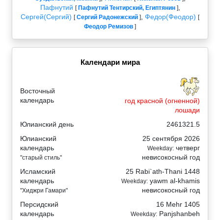
Пафнутий
,
[
Пафнутий Тентирский, Египтянин
]
Сергей(Сергий)
,
Федор(Феодор)
[
Сергий Радонежский
]
[
Феодор Ремизов
]
Календари мира
Восточный
календарь
год красной (огненной)
лошади
Юлианский день
2461321.5
Юлианский
25 сентября 2026
календарь
четверг
Weekday:
невисокосный год
"старый стиль"
Исламский
25 Rabi`ath-Thani 1448
календарь
yawm al-khamis
Weekday:
невисокосный год
"Хиджри Гамари"
Персидский
16 Mehr 1405
календарь
Panjshanbeh
Weekday: