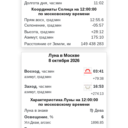
Долгота дня,
11:02
час:мин
Координаты Солнца на 12:00:00
по московскому времени
Прям.восх,
12:55.6
град:мин
Склонение,
-05:57
град:мин
Высота,
+28:12
град:мин
Азимут,
175:10
град:мин
Расстояние от Земли,
149 438 283
км
Луна в Москве
8 октября 2026
03:41
Восход
,
час:мин
азимут, град:мин
+79:38
16:53
Заход
,
час:мин
азимут, град:мин
+274:13
Характеристика Луны на 12:00:00
по московскому времени
Луна в знаке
♍ Дева
Освещение
, %
6
Угл.Диам, arcsec
1896.85