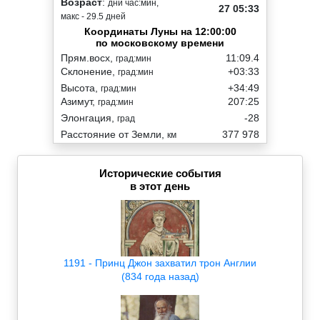
Возраст
:
дни час:мин,
27 05:33
макс - 29.5 дней
Координаты Луны на 12:00:00
по московскому времени
Прям.восх,
11:09.4
град:мин
Склонение,
+03:33
град:мин
Высота,
+34:49
град:мин
Азимут,
207:25
град:мин
Элонгация,
-28
град
Расстояние от Земли,
377 978
км
Исторические события
в этот день
1191 - Принц Джон захватил трон Англии
(834 года назад)