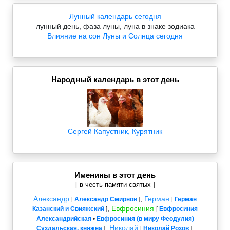
Лунный календарь сегодня
лунный день, фаза луны, луна в знаке зодиака
Влияние на сон Луны и Солнца сегодня
Народный календарь в этот день
Сергей Капустник, Курятник
Именины в этот день
[ в честь памяти святых ]
Александр
,
Герман
[
Александр Смирнов
]
[
Герман
,
Евфросиния
Казанский и Свияжский
]
[
Евфросиния
Александрийская
•
Евфросиния (в миру Феодулия)
,
Николай
,
Суздальская, княжна
]
[
Николай Розов
]