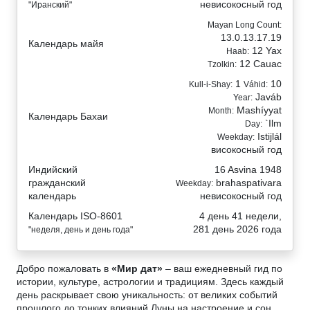
невисокосный год
"Иранский"
Mayan Long Count:
13.0.13.17.19
Календарь майя
12 Yax
Haab:
12 Cauac
Tzolkin:
1
10
Kull-i-Shay:
Váhid:
Javáb
Year:
Mashíyyat
Month:
Календарь Бахаи
`Ilm
Day:
Istijlál
Weekday:
високосный год
Индийский
16 Asvina 1948
гражданский
brahaspativara
Weekday:
календарь
невисокосный год
Календарь ISO-8601
4 день 41 недели,
281 день 2026 года
"неделя, день и день года"
Добро пожаловать в
«Мир дат»
– ваш ежедневный гид по
истории, культуре, астрологии и традициям. Здесь каждый
день раскрывает свою уникальность: от великих событий
прошлого до тонких влияний Луны на настроение и сон.