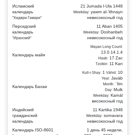
Исламский
21 Jumada l-Ula 1448
календарь
yawm al-'ithnayn
Weekday:
невисокосный год
"Хиджри Гамари"
Персидский
11 Aban 1405
календарь
Doshanbeh
Weekday:
невисокосный год
"Иранский"
Mayan Long Count:
13.0.14.1.4
Календарь майя
17 Zac
Haab:
11 Kan
Tzolkin:
1
10
Kull-i-Shay:
Váhid:
Javáb
Year:
`Ilm
Month:
Календарь Бахаи
Mulk
Day:
Kamál
Weekday:
високосный год
Индийский
11 Kartika 1948
гражданский
somavara
Weekday:
календарь
невисокосный год
Календарь ISO-8601
1 день 45 недели,