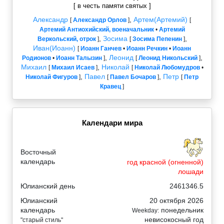
[ в честь памяти святых ]
Александр
,
Артем(Артемий)
[
Александр Орлов
]
[
Артемий Антиохийский, военачальник
•
Артемий
,
Зосима
,
Веркольский, отрок
]
[
Зосима Пепенин
]
Иван(Иоанн)
[
Иоанн Ганчев
•
Иоанн Речкин
•
Иоанн
,
Леонид
,
Родионов
•
Иоанн Талызин
]
[
Леонид Никольский
]
Михаил
,
Николай
[
Михаил Исаев
]
[
Николай Любомудров
•
,
Павел
,
Петр
Николай Фигуров
]
[
Павел Бочаров
]
[
Петр
Кравец
]
Календари мира
Восточный
календарь
год красной (огненной)
лошади
Юлианский день
2461346.5
Юлианский
20 октября 2026
календарь
понедельник
Weekday:
невисокосный год
"старый стиль"