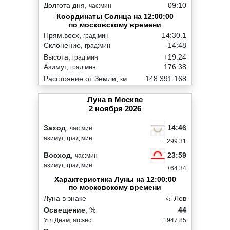
Долгота дня,
09:10
час:мин
Координаты Солнца на 12:00:00
по московскому времени
Прям.восх,
14:30.1
град:мин
Склонение,
-14:48
град:мин
Высота,
+19:24
град:мин
Азимут,
176:38
град:мин
Расстояние от Земли,
148 391 168
км
Луна в Москве
2 ноября 2026
14:46
Заход
,
час:мин
азимут, град:мин
+299:31
23:59
Восход
,
час:мин
азимут, град:мин
+64:34
Характеристика Луны на 12:00:00
по московскому времени
Луна в знаке
♌ Лев
Освещение
, %
44
Угл.Диам, arcsec
1947.85