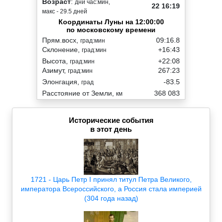
Возраст
:
дни час:мин,
22 16:19
макс - 29.5 дней
Координаты Луны на 12:00:00
по московскому времени
Прям.восх,
09:16.8
град:мин
Склонение,
+16:43
град:мин
Высота,
+22:08
град:мин
Азимут,
267:23
град:мин
Элонгация,
-83.5
град
Расстояние от Земли,
368 083
км
Исторические события
в этот день
1721 - Царь Петр I принял титул Петра Великого,
императора Всероссийского, а Россия стала империей
(304 года назад)