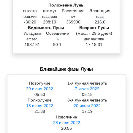
Положение Луны
высота
азимут
Расстояние
Элонгация
град:мин
град:мин
км
град
-36:20
298:10
369990
216.6
Видимость Луны
Возраст Луны
Угл.Диам
Освещение
(макс. - 29.5 дней)
arcsec.
%
дни час:мин
1937.81
90.1
17 18:31
Ближайшие фазы Луны
Новолуние
1-я лунная четверть
29 июня 2022
7 июля 2022
05:53
05:15
Полнолуние
3-я лунная четверть
13 июля 2022
20 июля 2022
21:38
17:19
Новолуние
28 июля 2022
20:55