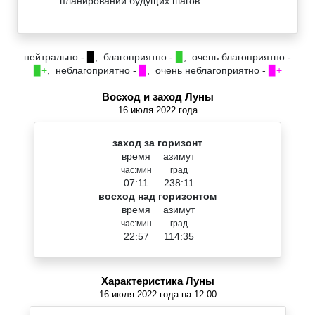
планировании будущих шагов.
нейтрально -
▉
, благоприятно -
▉
, очень благоприятно -
▉+
, неблагоприятно -
▉
, очень неблагоприятно -
▉+
Восход и заход Луны
16 июля 2022 года
заход за горизонт
время
азимут
час:мин
град
07:11
238:11
восход над горизонтом
время
азимут
час:мин
град
22:57
114:35
Характеристика Луны
16 июля 2022 года на 12:00