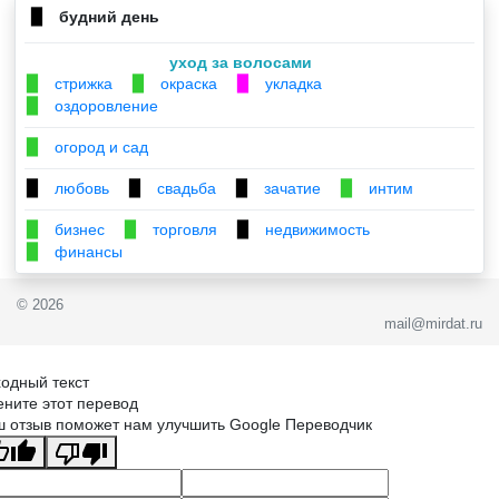
будний день
▉
уход за волосами
стрижка
окраска
укладка
▉
▉
▉
оздоровление
▉
огород и сад
▉
любовь
свадьба
зачатие
интим
▉
▉
▉
▉
бизнес
торговля
недвижимость
▉
▉
▉
финансы
▉
© 2026
mail@mirdat.ru
одный текст
ните этот перевод
 отзыв поможет нам улучшить Google Переводчик