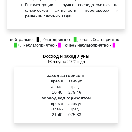
Рекомендации – лучше сосредоточиться на
физической активности, переговорах и
решении сложных задач.
нейтрально -
▉
, благоприятно -
▉
, очень благоприятно -
▉+
, неблагоприятно -
▉
, очень неблагоприятно -
▉+
Восход и заход Луны
16 августа 2022 года
заход за горизонт
время
азимут
час:мин
град
10:40
279:46
восход над горизонтом
время
азимут
час:мин
град
21:40
075:33