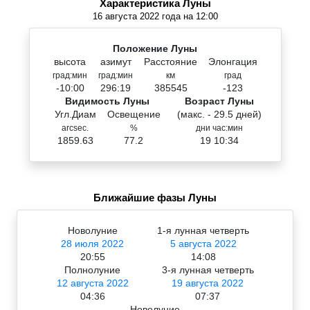
Характеристика Луны
16 августа 2022 года на 12:00
Положение Луны
высота
азимут
Расстояние
Элонгация
град:мин
град:мин
км
град
-10:00
296:19
385545
-123
Видимость Луны
Возраст Луны
Угл.Диам
Освещение
(макс. - 29.5 дней)
arcsec.
%
дни час:мин
1859.63
77.2
19 10:34
Ближайшие фазы Луны
Новолуние
1-я лунная четверть
28 июля 2022
5 августа 2022
20:55
14:08
Полнолуние
3-я лунная четверть
12 августа 2022
19 августа 2022
04:36
07:37
Новолуние