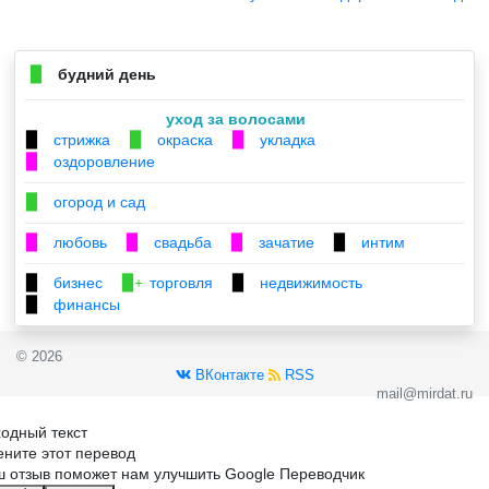
будний день
▉
уход за волосами
стрижка
окраска
укладка
▉
▉
▉
оздоровление
▉
огород и сад
▉
любовь
свадьба
зачатие
интим
▉
▉
▉
▉
бизнес
торговля
недвижимость
▉
▉+
▉
финансы
▉
© 2026
ВКонтакте
RSS
mail@mirdat.ru
одный текст
ните этот перевод
 отзыв поможет нам улучшить Google Переводчик