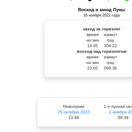
Восход и заход Луны
16 ноября 2022 года
заход за горизонт
время
азимут
час:мин
град
14:35
304:22
восход над горизонтом
время
азимут
час:мин
град
23:05
058:36
Новолуние
1-я лунная че
25 октября 2022
1 ноября 2
13:48
09:39