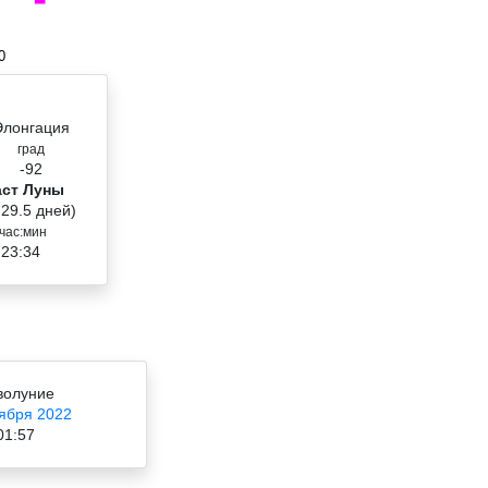
0
Элонгация
град
-92
аст Луны
 29.5 дней)
час:мин
 23:34
волуние
ября 2022
01:57