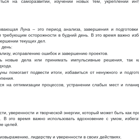
ться на саморазвитии, изучении новых тем, укреплении ин
ывающая Луна – это период анализа, завершения и подготовки 
и требующим осторожности в будний день. В это время важно избе
вершении текущих дел.
 день:
нализу, исправлению ошибок и завершению проектов.
ь новые дела или принимать импульсивные решения, так ка
дхода.
ны помогает подвести итоги, избавиться от ненужного и подгот
рпения.
ся на оптимизации процессов, устранении слабых мест и плани
сти, уверенности и творческой энергии, который может быть как пр
 В это время важно использовать вдохновение с умом, избега
ие целей.
мовыражению, лидерству и уверенности в своих действиях.