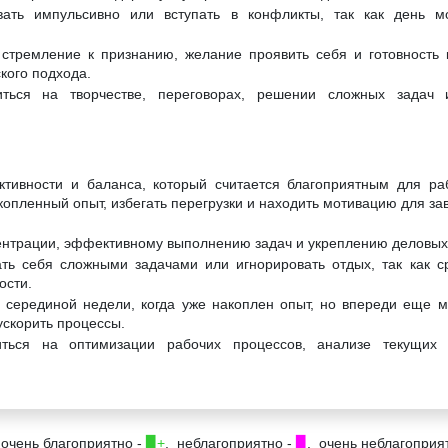
вать импульсивно или вступать в конфликты, так как день м
 стремление к признанию, желание проявить себя и готовность
кого подхода.
ться на творчестве, переговорах, решении сложных задач 
уктивности и баланса, который считается благоприятным для р
копленный опыт, избегать перегрузки и находить мотивацию для за
центрации, эффективному выполнению задач и укреплению деловых
ть себя сложными задачами или игнорировать отдых, так как с
ости.
 серединой недели, когда уже накоплен опыт, но впереди еще м
ускорить процессы.
ться на оптимизации рабочих процессов, анализе текущих 
 очень благоприятно -
▉+
, неблагоприятно -
▉
, очень неблагоприя