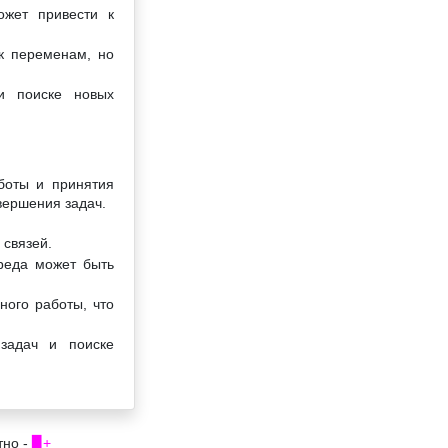
ожет привести к
 к переменам, но
и поиске новых
аботы и принятия
вершения задач.
 связей.
реда может быть
ного работы, что
задач и поиске
тно -
▉+