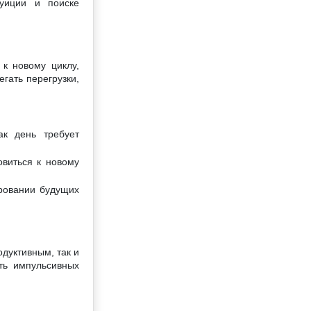
туиции и поиске
к новому циклу,
гать перегрузки,
к день требует
овиться к новому
ровании будущих
одуктивным, так и
ть импульсивных