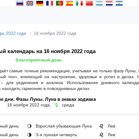
рь 2022 года
16 ноября 2022 года
й календарь на 16 ноября 2022 года
благоприятный день
даёт самые точные рекомендации, учитывая не только фазу Луны, 
ный тон», влияющий на настроение, здоровье и успех в делах. 
 – для уединения и анализа. Использование дневного календ
и находить гармонию в повседневных делах.
е дни. Фазы Луны. Луна в знаках зодиака
16 ноября 2022 года,
среда
☿
ный день
Взрослая убывающая Луна
Лев
🌖
♌
ный день
3-я лунная четверть
Лев
🌗
♌