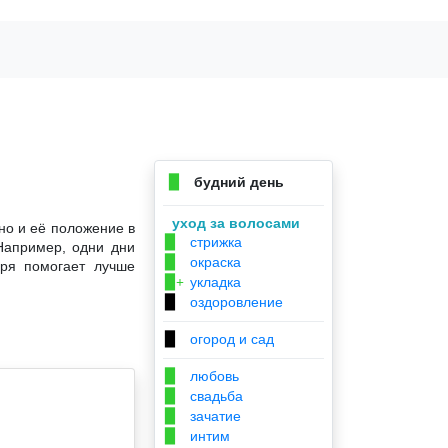
будний день
▉
уход за волосами
но и её положение в
стрижка
▉
Например, одни дни
окраска
▉
аря помогает лучше
укладка
▉+
оздоровление
▉
огород и сад
▉
любовь
▉
свадьба
▉
зачатие
▉
интим
▉