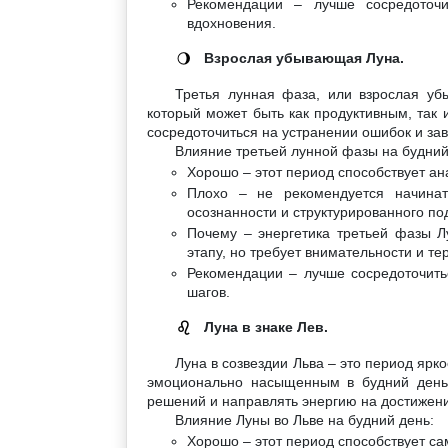
Рекомендации – лучше сосредоточи
вдохновения.
Взрослая убывающая Луна.
🌖
Третья лунная фаза, или взрослая уб
который может быть как продуктивным, так 
сосредоточиться на устранении ошибок и за
Влияние третьей лунной фазы на будний
Хорошо – этот период способствует а
Плохо – не рекомендуется начинат
осознанности и структурированного по
Почему – энергетика третьей фазы Лу
этапу, но требует внимательности и те
Рекомендации – лучше сосредоточить
шагов.
Луна в знаке Лев.
♌
Луна в созвездии Льва – это период ярко
эмоционально насыщенным в будний день.
решений и направлять энергию на достижен
Влияние Луны во Льве на будний день:
Хорошо – этот период способствует са