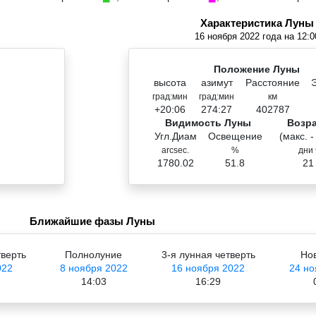
Характеристика Луны
16 ноября 2022 года на 12:0
Положение Луны
высота
азимут
Расстояние
град:мин
град:мин
км
+20:06
274:27
402787
Видимость Луны
Возр
Угл.Диам
Освещение
(макс. -
arcsec.
%
дни 
1780.02
51.8
21
Ближайшие фазы Луны
тверть
Полнолуние
3-я лунная четверть
Но
022
8 ноября 2022
16 ноября 2022
24 но
14:03
16:29