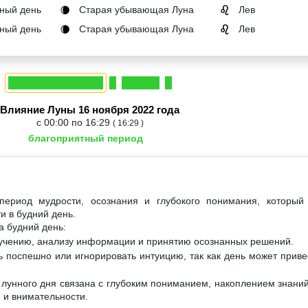
ный день
Старая убывающая Луна
Лев
🌘
♌
ный день
Старая убывающая Луна
Лев
🌘
♌
Влияние Луны 16 ноября 2022 года
с 00:00 по 16:29
( 16:29 )
благоприятный период
период мудрости, осознания и глубокого понимания, который
и в будний день.
а будний день:
бучению, анализу информации и принятию осознанных решений.
ь поспешно или игнорировать интуицию, так как день может прив
о лунного дня связана с глубоким пониманием, накоплением знани
я и внимательности.