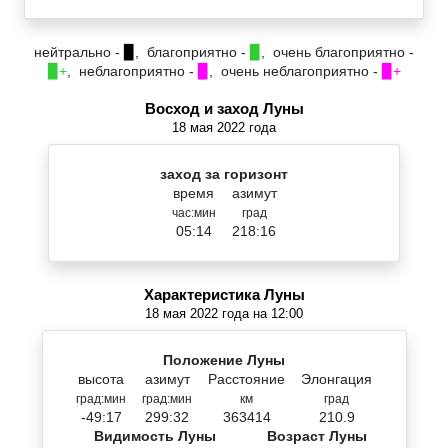
нейтрально -
▉
, благоприятно -
▉
, очень благоприятно -
▉+
, неблагоприятно -
▉
, очень неблагоприятно -
▉+
Восход и заход Луны
18 мая 2022 года
заход за горизонт
время
азимут
час:мин
град
05:14
218:16
Характеристика Луны
18 мая 2022 года на 12:00
Положение Луны
высота
азимут
Расстояние
Элонгация
град:мин
град:мин
км
град
-49:17
299:32
363414
210.9
Видимость Луны
Возраст Луны