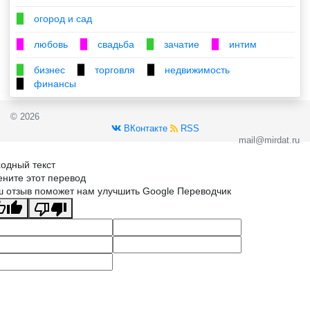
огород и сад
▉
любовь
свадьба
зачатие
интим
▉
▉
▉
▉
бизнес
торговля
недвижимость
▉
▉
▉
финансы
▉
© 2026
ВКонтакте
RSS
mail@mirdat.ru
одный текст
ните этот перевод
 отзыв поможет нам улучшить Google Переводчик