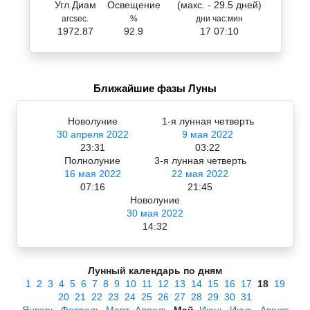
Угл.Диам
Освещение
(макс. - 29.5 дней)
arcsec.
%
дни час:мин
1972.87
92.9
17 07:10
Ближайшие фазы Луны
Новолуние
1-я лунная четверть
30 апреля 2022
9 мая 2022
23:31
03:22
Полнолуние
3-я лунная четверть
16 мая 2022
22 мая 2022
07:16
21:45
Новолуние
30 мая 2022
14:32
Лунный календарь по дням
1
2
3
4
5
6
7
8
9
10
11
12
13
14
15
16
17
18
19
20
21
22
23
24
25
26
27
28
29
30
31
Январь
Февраль
Март
Апрель
Май
Июнь
Июль
Август