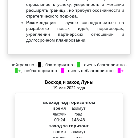
стремление к успеху, уверенность и желание
расширять границы, но требует осознанности и
стратегического подхода.
Рекомендации – лучше сосредоточиться на
разработке новых идей, переговорах,
укреплении партнерских отношений и
долгосрочном планировании.
нейтрально -
▉
, благоприятно -
▉
, очень благоприятно -
▉+
, неблагоприятно -
▉
, очень неблагоприятно -
▉+
Восход и заход Луны
19 мая 2022 года
восход над горизонтом
время
азимут
час:мин
град
00:24
143:48
заход за горизонт
время
азимут
час:мин
град