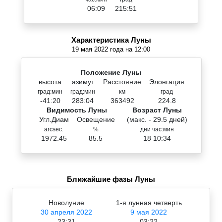
06:09
215:51
Характеристика Луны
19 мая 2022 года на 12:00
Положение Луны
высота
азимут
Расстояние
Элонгация
град:мин
град:мин
км
град
-41:20
283:04
363492
224.8
Видимость Луны
Возраст Луны
Угл.Диам
Освещение
(макс. - 29.5 дней)
arcsec.
%
дни час:мин
1972.45
85.5
18 10:34
Ближайшие фазы Луны
Новолуние
1-я лунная четверть
30 апреля 2022
9 мая 2022
23:31
03:22