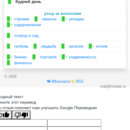
будний день
▉
уход за волосами
стрижка
окраска
укладка
▉+
▉
▉+
оздоровление
▉+
огород и сад
▉
любовь
свадьба
зачатие
интим
▉
▉
▉
▉+
бизнес
торговля
недвижимость
▉+
▉
▉+
финансы
▉
© 2026
ВКонтакте
RSS
mail@mirdat.ru
одный текст
ните этот перевод
 отзыв поможет нам улучшить Google Переводчик