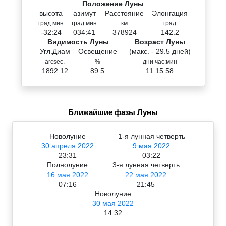
Положение Луны
высота
азимут
Расстояние
Элонгация
град:мин
град:мин
км
град
-32:24
034:41
378924
142.2
Видимость Луны
Возраст Луны
Угл.Диам
Освещение
(макс. - 29.5 дней)
arcsec.
%
дни час:мин
1892.12
89.5
11 15:58
Ближайшие фазы Луны
Новолуние
1-я лунная четверть
30 апреля 2022
9 мая 2022
23:31
03:22
Полнолуние
3-я лунная четверть
16 мая 2022
22 мая 2022
07:16
21:45
Новолуние
30 мая 2022
14:32