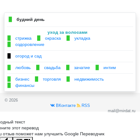
будний день
▉
уход за волосами
стрижка
окраска
укладка
▉
▉
▉
оздоровление
▉
огород и сад
▉
любовь
свадьба
зачатие
интим
▉
▉
▉
▉
бизнес
торговля
недвижимость
▉
▉
▉
финансы
▉
© 2026
ВКонтакте
RSS
mail@mirdat.ru
одный текст
ните этот перевод
 отзыв поможет нам улучшить Google Переводчик