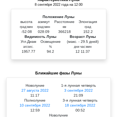
8 сентября 2022 года на 12:00
Положение Луны
высота
азимут
Расстояние
Элонгация
град:мин
град:мин
км
град
-52:08
028:09
366218
152.2
Видимость Луны
Возраст Луны
Угл.Диам
Освещение
(макс. - 29.5 дней)
arcsec.
%
дни час:мин
1957.77
94.2
12 11:37
Ближайшие фазы Луны
Новолуние
1-я лунная четверть
27 августа 2022
3 сентября 2022
11:17
21:09
Полнолуние
3-я лунная четверть
10 сентября 2022
18 сентября 2022
12:59
00:52
Новолуние