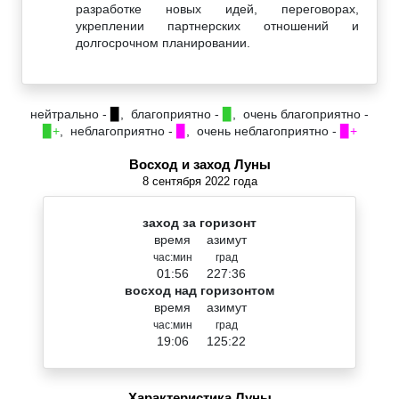
разработке новых идей, переговорах,
укреплении партнерских отношений и
долгосрочном планировании.
нейтрально -
▉
, благоприятно -
▉
, очень благоприятно -
▉+
, неблагоприятно -
▉
, очень неблагоприятно -
▉+
Восход и заход Луны
8 сентября 2022 года
заход за горизонт
время
азимут
час:мин
град
01:56
227:36
восход над горизонтом
время
азимут
час:мин
град
19:06
125:22
Характеристика Луны