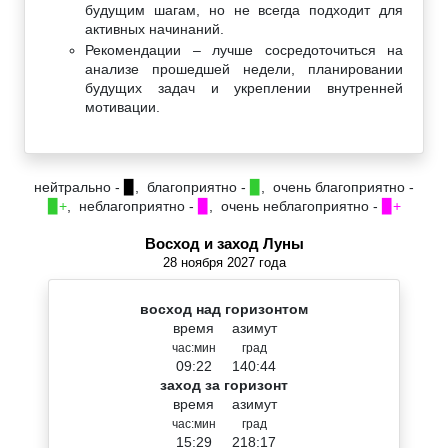
будущим шагам, но не всегда подходит для
активных начинаний.
Рекомендации – лучше сосредоточиться на
анализе прошедшей недели, планировании
будущих задач и укреплении внутренней
мотивации.
нейтрально -
▉
, благоприятно -
▉
, очень благоприятно -
▉+
, неблагоприятно -
▉
, очень неблагоприятно -
▉+
Восход и заход Луны
28 ноября 2027 года
восход над горизонтом
время
азимут
час:мин
град
09:22
140:44
заход за горизонт
время
азимут
час:мин
град
15:29
218:17