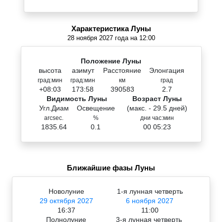
Характеристика Луны
28 ноября 2027 года на 12:00
Положение Луны
высота
азимут
Расстояние
Элонгация
град:мин
град:мин
км
град
+08:03
173:58
390583
2.7
Видимость Луны
Возраст Луны
Угл.Диам
Освещение
(макс. - 29.5 дней)
arcsec.
%
дни час:мин
1835.64
0.1
00 05:23
Ближайшие фазы Луны
Новолуние
1-я лунная четверть
29 октября 2027
6 ноября 2027
16:37
11:00
Полнолуние
3-я лунная четверть