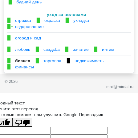
будний день
▉
уход за волосами
стрижка
окраска
укладка
▉
▉
▉
оздоровление
▉+
огород и сад
▉
любовь
свадьба
зачатие
интим
▉
▉
▉
▉
бизнес
торговля
недвижимость
▉
▉
▉
финансы
▉
© 2026
mail@mirdat.ru
одный текст
ните этот перевод
 отзыв поможет нам улучшить Google Переводчик