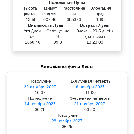
Положение Луны
высота
азимут
Расстояние
Элонгация
град:мин
град:мин
км
град
-13:58
007:46
385373
-189.8
Видимость Луны
Возраст Луны
Угл.Диам
Освещение
(макс. - 29.5 дней)
arcsec.
%
дни час:мин
1860.46
99.3
13 23:00
Ближайшие фазы Луны
Новолуние
1-я лунная четверть
29 октября 2027
6 ноября 2027
16:37
11:00
Полнолуние
3-я лунная четверть
14 ноября 2027
21 ноября 2027
06:28
03:50
Новолуние
28 ноября 2027
06:25