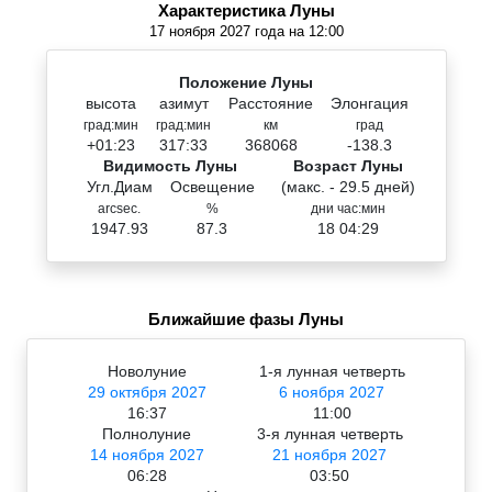
Характеристика Луны
17 ноября 2027 года на 12:00
Положение Луны
высота
азимут
Расстояние
Элонгация
град:мин
град:мин
км
град
+01:23
317:33
368068
-138.3
Видимость Луны
Возраст Луны
Угл.Диам
Освещение
(макс. - 29.5 дней)
arcsec.
%
дни час:мин
1947.93
87.3
18 04:29
Ближайшие фазы Луны
Новолуние
1-я лунная четверть
29 октября 2027
6 ноября 2027
16:37
11:00
Полнолуние
3-я лунная четверть
14 ноября 2027
21 ноября 2027
06:28
03:50