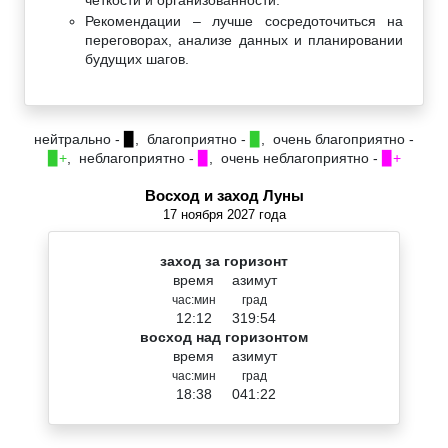
Рекомендации – лучше сосредоточиться на
переговорах, анализе данных и планировании
будущих шагов.
нейтрально -
▉
, благоприятно -
▉
, очень благоприятно -
▉+
, неблагоприятно -
▉
, очень неблагоприятно -
▉+
Восход и заход Луны
17 ноября 2027 года
заход за горизонт
время
азимут
час:мин
град
12:12
319:54
восход над горизонтом
время
азимут
час:мин
град
18:38
041:22