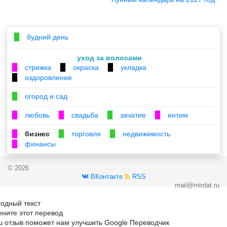
будний день
▉
уход за волосами
стрижка
окраска
укладка
▉
▉
▉
оздоровление
▉
огород и сад
▉
любовь
свадьба
зачатие
интим
▉
▉
▉
▉
бизнес
торговля
недвижимость
▉
▉
▉
финансы
▉
© 2026
ВКонтакте
RSS
mail@mirdat.ru
одный текст
ните этот перевод
 отзыв поможет нам улучшить Google Переводчик